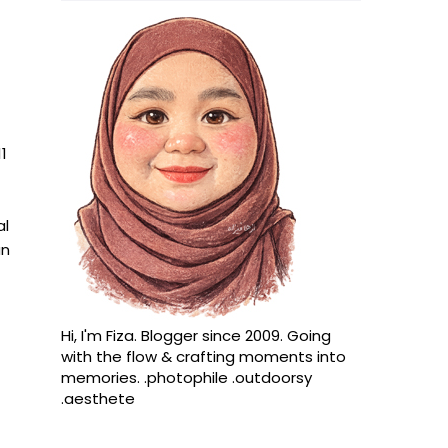
1
al
an
Hi, I'm Fiza. Blogger since 2009. Going
with the flow & crafting moments into
memories. .photophile .outdoorsy
.aesthete