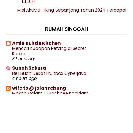
1446H...
Misi Aktiviti Hiking Sepanjang Tahun 2024 Tercapai
Chocolate Pistachio Kunafa Brownie CBTL
Hiking Bukit Kepayang Penutup Tahun 2024
RUMAH SINGGAH
Braces Monthly Review 7 Bulan
Amie's Little Kitchen
Bergedel Kentang Sedap
Mencari Kudapan Petang di Secret
Menu Sarapan Pagi Bertukar Jadi Lebih Sedap
Recipe
3 hours ago
Cuba Air Kopi Viral Dry Americano The Coffee
Bean ...
Sunah Sakura
Beli Buah Dekat Fruitbox Cyberjaya
Braces Monthly Review 6 Bulan
4 hours ago
Bab 12 : Disember 2024
wife to @ jalan rebung
Makan Malam Di Hock Kee Kopitiam
November
(4)
►
7 hours ago
October
(15)
►
Blog Sihatimerahjambu
Renew Pasport Online Lebih Mudah
September
(11)
►
8 hours ago
August
(15)
►
.: Ceritera Kehidupan :.
July
(20)
►
.: HACIPUPU UNTUK KAK M :.