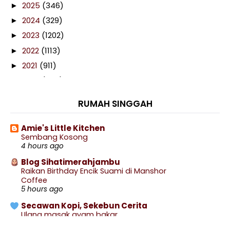
2025
(346)
►
2024
(329)
►
2023
(1202)
►
2022
(1113)
►
2021
(911)
►
2020
(460)
►
2019
(238)
►
RUMAH SINGGAH
2018
(141)
►
2017
(359)
►
Amie's Little Kitchen
Sembang Kosong
2016
(538)
►
4 hours ago
2015
(402)
▼
Blog Sihatimerahjambu
December
(77)
▼
Raikan Birthday Encik Suami di Manshor
Coffee
Pencapaian Blog Sepanjang 2015
5 hours ago
Cashout Nuffnang December 2015
Secawan Kopi, Sekebun Cerita
Ranking Alexa azhafizah.com December 2015
Ulang masak ayam bakar
5 hours ago
Mee Kari Punya Pasal