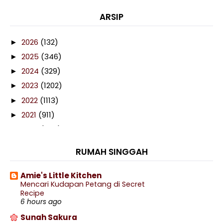
ARSIP
2026
(132)
►
2025
(346)
►
2024
(329)
►
2023
(1202)
►
2022
(1113)
►
2021
(911)
►
2020
(460)
►
2019
(238)
►
RUMAH SINGGAH
2018
(141)
►
2017
(359)
►
Amie's Little Kitchen
Mencari Kudapan Petang di Secret
2016
(538)
►
Recipe
2015
(402)
6 hours ago
►
2014
(197)
Sunah Sakura
►