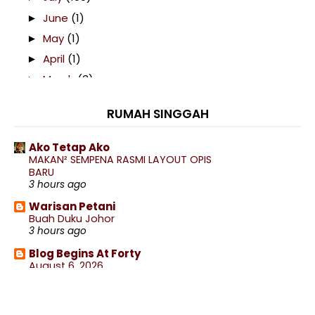
June
(1)
►
May
(1)
►
April
(1)
►
March
(3)
►
February
(2)
▼
RUMAH SINGGAH
Marhaban Ya Ramadan, Selamat Berpuasa
Bab 2 : Februari 2026
Ako Tetap Ako
MAKAN² SEMPENA RASMI LAYOUT OPIS
January
(1)
►
BARU
3 hours ago
2025
(346)
►
Warisan Petani
2024
(329)
►
Buah Duku Johor
2023
(1202)
3 hours ago
►
2022
(1113)
►
Blog Begins At Forty
August 6, 2026
2021
(911)
►
3 hours ago
2020
(460)
►
Alam Sari Di Tanah Jauhar
MAKAN BUFFET STYLE NASI CAMPUR
2019
(238)
►