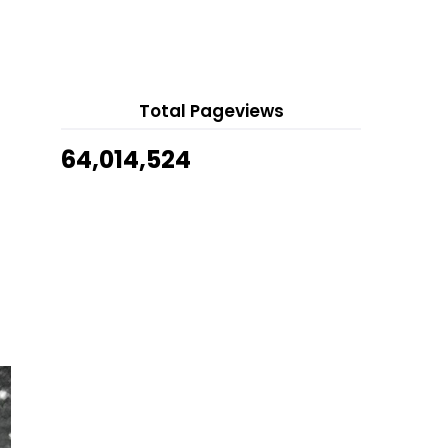
Kisah Dari Hospital
Telefilem Suluhkan Aku Cahaya
14 hours ago
(TV3)
Show All
Drama One Million Dollar Voice
(Astro Ria)
Telefilem Tentang Ogos (TV2)
Total Pageviews
Telefilem Kapcai Ayah (TV9)
64,014,524
Jadual Siaran Lansung Dan
Keputusan Perlawanan Kel...
Senarai Lokasi Perarakan Dan
Perbarisan Sambutan H...
Senarai Pemenang Anugerah
TikTok Malaysia (TikTok ...
Perlawanan Persahabatan
Persiraja Banda Aceh FC vs...
Siaran Lansung Live Kelantan
United vs Sri Pahang ...
Siaran Lansung Live Perak vs KL City
Liga Super (L...