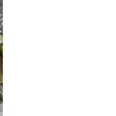
Siaran Lansung Live PDRM vs
Penang Liga Super (LS2...
Telefilem Purnama (TV3)
Siaran Lansung Live Kedah vs JDT
Liga Super (LS21)...
Siaran Lansung Live Sabah vs
Negeri Sembilan Liga ...
Siaran Lansung Live Stream
Malaysia vs Thailand Pi...
Siaran Lansung Live Kuching City vs
Terengganu Lig...
Telefilem Jodoh Wassap
Drama Gelora 1941
Siaran Lansung Live Streaming
Kelantan vs Selangor...
Doa Nabi Zakaria Mohon Zuriat,
Surah Al Imran Ayat...
Drama Puaka Cuti Semester
(Tonton)