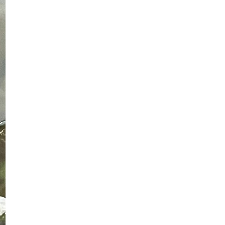
Drama Barista Misi Terpaling Sulit
(Astro Ria)
Siaran Lansung Live Stream
Malaysia vs Vietnam Sep...
Waktu Operasi LRT, MRT Dan
Monorel Dilanjutkan Sem...
Sambut Ulangtahun Perkahwinan
Di CBTL
Luna Lights Wonderland 2.0 Kini Di
Negeri Sembilan
Sedekad Bersama, Selamat
Ulangtahun Kesepuluh Hari...
Lirik Lagu Pujaanku MASDO ft. Aisyah
Aziz
Hari Hol Almarhum Sultan Iskandar
Ibni Almarhum Su...
Lokasi Sambutan Ambang
Merdeka 2023 Peringkat Nege...
Siaran Lansung Live Timor-Leste vs