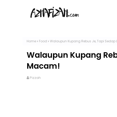
Home
Food
Walaupun Kupang Rebus Je, Tapi Sedap
Walaupun Kupang Rebu
Macam!
Pizzah