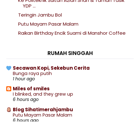
Ke Politeknik Sultan Azlan Shah & Taman Tasik
YDP ...
Teringin Jambu Bol
Putu Mayam Pasar Malam
Raikan Birthday Encik Suami di Manshor Coffee
Perginya Seorang Kakak Ipar Ke Negeri Abadi
Beli Pokok Lagi di Seremban Landscape & Nurseri
RUMAH SINGGAH
Renew Pasport Online Lebih Mudah
Secawan Kopi, Sekebun Cerita
Remis Masak Sambal Pedas
Bunga raya putih
Singgah Kejap di Pantai Purnama
1 hour ago
Meremis di Pantai Teluk Kubor Port Dickson
Miles of smiles
I blinked, and they grew up
Gagal Derma Darah
6 hours ago
Nasi Lemak Bunjut RM2
Blog Sihatimerahjambu
Putu Mayam Pasar Malam
Butter Kaya Toast CBTL Yang Sedap
6 hours ago
Breakfast di TokMatt Kopitiam
wife to @ jalan rebung
Beli Telekung Siti Khadijah Flair Nawar
Meghadiri Jemputan Kahwin Anakanda Adlan &