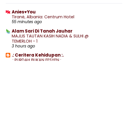
August
(132)
▼
Selamat Menyambut Hari Kemerdekaan Ke-66
Anies♥You
(2023) MA...
Tiranë, Albania: Centrum Hotel
Lirik Lagu Tanggal 31 - Sudirman Haji Arshad
55 minutes ago
Telefilem Angin (TV1), Mengangkat Kisah Mek
Alam Sari Di Tanah Jauhar
Mulung
MAJLIS TAUTAN KASIH NADIA & SULHI @
TEMERLOH - 1
Telefilem Pawang Nong (TV2)
3 hours ago
Pasang Bendera Sempena Kemerdekaan
.: Ceritera Kehidupan :.
.: PURDAH BUKAN FESYEN :.
Lampu Solar Hiasan Halaman Luar Rumah
3 hours ago
Tambah Seri ...
Makan Malam Di Bunga 59 Cafe, Kuala Pilah
Ako Tetap Ako
MAKAN² SEMPENA RASMI LAYOUT OPIS BARU
Filem Adoiii Jiwaku Di Pawagam 7 September
14 hours ago
2023
Warisan Petani
Telefilem Suluhkan Aku Cahaya (TV3)
Buah Duku Johor
15 hours ago
Drama One Million Dollar Voice (Astro Ria)
Show All
Telefilem Tentang Ogos (TV2)
Telefilem Kapcai Ayah (TV9)