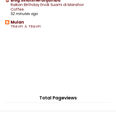
Blog Sihatimerahjambu
Lagi. K...
Raikan Birthday Encik Suami di Manshor
Coffee
Epal Hijau Dengan Taburan Serbuk Asam Boi
52 minutes ago
Jadual, Tarikh Dan Siaran Lansung Perlawanan
Mulan
Piala...
TRAVEL & TRAVEL
2 hours ago
Telefilem Morse Code Daripada Haikal (TV2)
Siaran Lansung Penang vs Sabah Live Streaming
wife to @ jalan rebung
30 J...
Kejadian Pagi Sabtu
4 hours ago
Siaran Lansung Sri Pahang vs Perak Live
Streaming ...
a m m i
Ada buaya
Resipi Salted Donut Peach Viral. Ini Baru Betul Do...
7 hours ago
Filem Rahsia (2023), Remake Filem Seram (1987)
Show All
di ...
Rancangan Realiti Real Men Malaysia Wira Merah
(As...
JDT vs Selangor Live Streaming 29 Julai 2023 LS18
Total Pageviews
Kuching City vs Kedah Live Streaming 29 Julai
2023...
Kuala Lumpur City vs Kelantan Live Streaming 29