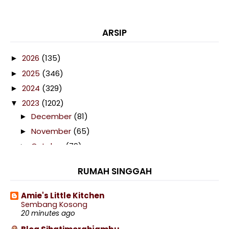
ARSIP
2026
(135)
►
2025
(346)
►
2024
(329)
►
2023
(1202)
▼
December
(81)
►
November
(65)
►
October
(79)
►
September
(92)
►
RUMAH SINGGAH
August
(132)
►
July
(123)
▼
Amie's Little Kitchen
LIRIK, MAKNA, CHORD DAN MUZIK VIDEO LAGU
Sembang Kosong
RAYUAN PE...
20 minutes ago
Menyendol Di Cendol Durian Bawah Pokok 796