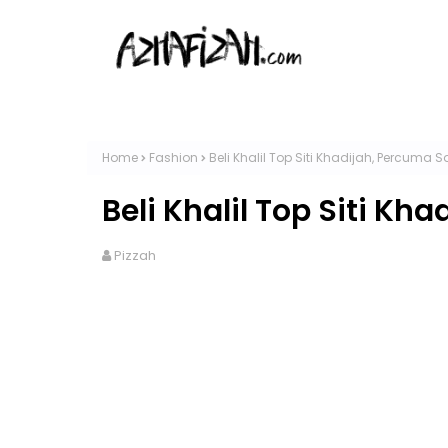
Home
Fashion
Beli Khalil Top Siti Khadijah, Percuma
Beli Khalil Top Siti K
Pizzah