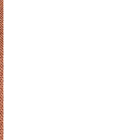
Skintific Mugwort Anti Pores & Acne
Clay Mask, Bes...
Telefilem Beruk Tok Ayah (TV3)
Telefilem Aku, Dia Dan Koma (TV1)
Drama Budak Hostel Otaknya
Sewel (Astro Ria)
Logo Burung Biru Twitter Kini
Bertukar Kepada Logo X
Telefilem Aku Penghiburmu (TV2)
Kek Marble Jelita, Jelita Sungguh
Kejadiannya
Kuih Kaswi Pandan Leleh atau Kuih
Kaswi Pandan San...
Baru Nak Merasa Kuih Kaswi
Pandan Gedik Viral
13 Resipi Kuih Kaswi Gedik Viral
Pelbagai Perisa S...
Shine Muscat, Buah Anggur