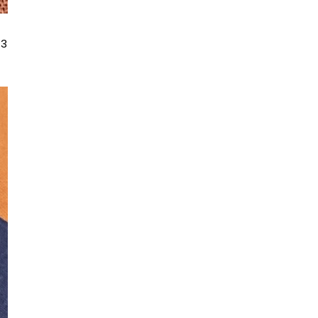
Kayangan Viral
Merasa Juga Makan Donut Peach,
Buah Kayangan Yang ...
 3
Nasi Ayam Merah, Menu Baru
Selera Johor
Telefilem Jiwa Tanpa Jiwa (TV2)
Telefilem Perempuan Di Hujung
Kampung (TV9)
Selangor vs Sabah Live Streaming
23 Julai 2023 LS23
Siaran Lansung (LIVE) Keputusan
JDT vs KL City Akh...
Telefilem Mencari Nur Hidayah
(TV3)
Telefilem Sementara Aku Masih
Ada (TV1)
Senarai Penuh Pemenang
Anugerah Bintang Popular Be...
Siaran langsung (LIVE) Anugerah