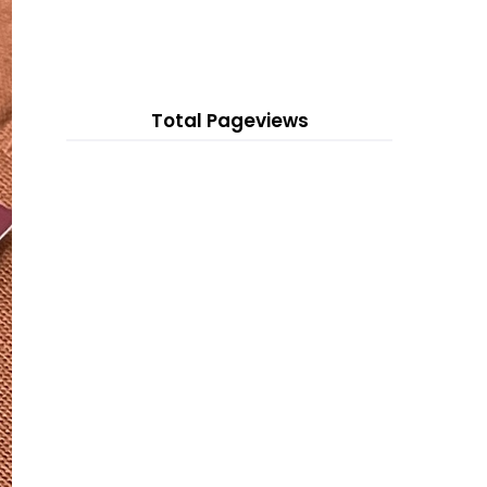
MAKAN NASI AYAM DI SANG GERAI
Resipi Salted Donut Peach Viral. Ini
9 hours ago
Baru Betul Do...
Show All
Filem Rahsia (2023), Remake Filem
Seram (1987) di ...
Rancangan Realiti Real Men
Total Pageviews
Malaysia Wira Merah (As...
JDT vs Selangor Live Streaming 29
Julai 2023 LS18
Kuching City vs Kedah Live
Streaming 29 Julai 2023...
Kuala Lumpur City vs Kelantan Live
Streaming 29 Ju...
Kelantan United vs PDRM Live
Streaming 28 Julai 20...
Terengganu vs Negeri Sembilan
Live Streaming 28 Ju...
Drama Bukan Cinta Sempurna
(Astro Ria)
Beralih Ke Ubat Batuk Breacol Pula