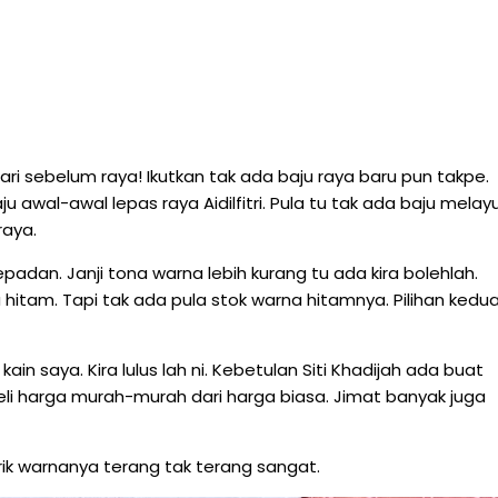
hari sebelum raya! Ikutkan tak ada baju raya baru pun takpe.
u awal-awal lepas raya Aidilfitri. Pula tu tak ada baju melay
raya.
epadan. Janji tona warna lebih kurang tu ada kira bolehlah.
hitam. Tapi tak ada pula stok warna hitamnya. Pilihan kedua
in saya. Kira lulus lah ni. Kebetulan Siti Khadijah ada buat
eli harga murah-murah dari harga biasa. Jimat banyak juga
arik warnanya terang tak terang sangat.