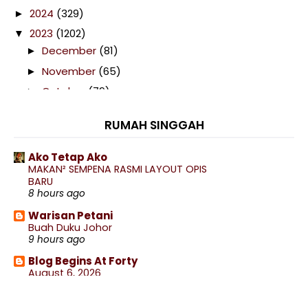
2024
(329)
►
2023
(1202)
▼
December
(81)
►
November
(65)
►
October
(79)
►
September
(92)
►
RUMAH SINGGAH
August
(132)
►
July
(123)
▼
Ako Tetap Ako
LIRIK, MAKNA, CHORD DAN MUZIK VIDEO LAGU
MAKAN² SEMPENA RASMI LAYOUT OPIS
RAYUAN PE...
BARU
8 hours ago
Menyendol Di Cendol Durian Bawah Pokok 796
Lagi. K...
Warisan Petani
Buah Duku Johor
Epal Hijau Dengan Taburan Serbuk Asam Boi
9 hours ago
Jadual, Tarikh Dan Siaran Lansung Perlawanan
Blog Begins At Forty
Piala...
August 6, 2026
9 hours ago
Telefilem Morse Code Daripada Haikal (TV2)
Siaran Lansung Penang vs Sabah Live Streaming
Alam Sari Di Tanah Jauhar