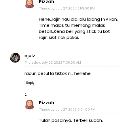
Pizzah
Thursday, July 27, 2023 5:59:00 PM
Hehe..rajin nau dia lalu lalang FYP kan.
Time malas tu memang malas
betolll..Kena beli yang stick tu kot
rajin sikit nak pakai.
ejulz
Thursday, July 27, 2023 11:38:00 AM
racun betul la tiktok ni.. hehehe
Reply
Pizzah
Thursday, July 27, 2023 6:04:00 PM
Tulah pasalnya. Terbeli sudah.