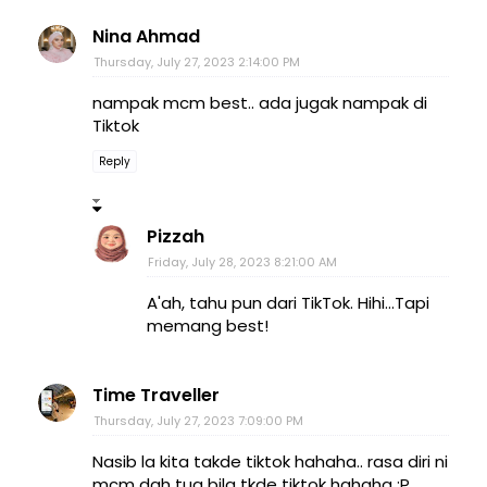
Nina Ahmad
Thursday, July 27, 2023 2:14:00 PM
nampak mcm best.. ada jugak nampak di
Tiktok
Reply
Pizzah
Friday, July 28, 2023 8:21:00 AM
A'ah, tahu pun dari TikTok. Hihi...Tapi
memang best!
Time Traveller
Thursday, July 27, 2023 7:09:00 PM
Nasib la kita takde tiktok hahaha.. rasa diri ni
mcm dah tua bila tkde tiktok hahaha :P