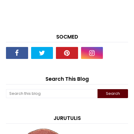
SOCMED
Search This Blog
JURUTULIS