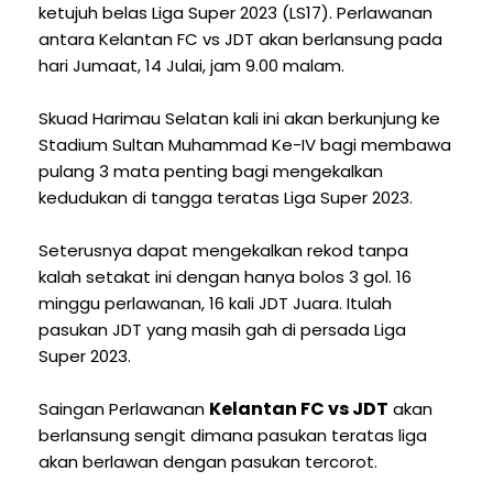
ketujuh belas Liga Super 2023 (LS17). Perlawanan
antara Kelantan FC vs JDT akan berlansung pada
hari Jumaat, 14 Julai, jam 9.00 malam.
Skuad Harimau Selatan kali ini akan berkunjung ke
Stadium Sultan Muhammad Ke-IV bagi membawa
pulang 3 mata penting bagi mengekalkan
kedudukan di tangga teratas Liga Super 2023.
Seterusnya dapat mengekalkan rekod tanpa
kalah setakat ini dengan hanya bolos 3 gol. 16
minggu perlawanan, 16 kali JDT Juara. Itulah
pasukan JDT yang masih gah di persada Liga
Super 2023.
Kelantan FC vs JDT
Saingan Perlawanan
akan
berlansung sengit dimana pasukan teratas liga
akan berlawan dengan pasukan tercorot.