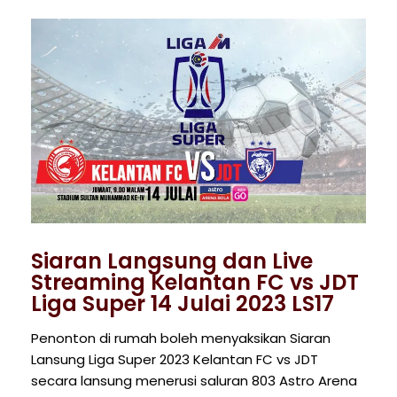
Siaran Langsung dan Live
Streaming Kelantan FC vs JDT
Liga Super 14 Julai 2023 LS17
Penonton di rumah boleh menyaksikan Siaran
Lansung Liga Super 2023 Kelantan FC vs JDT
secara lansung menerusi saluran 803 Astro Arena