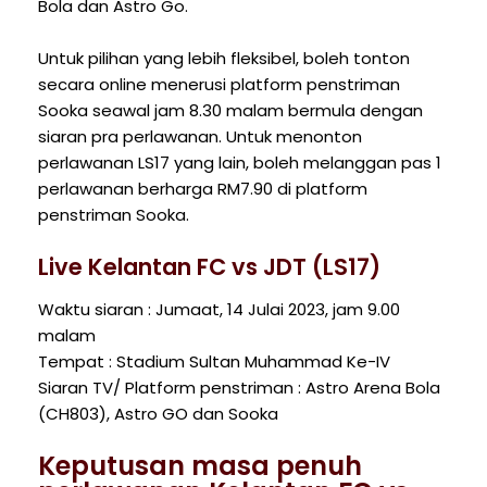
Bola dan Astro Go.
Untuk pilihan yang lebih fleksibel, boleh tonton
secara online menerusi platform penstriman
Sooka seawal jam 8.30 malam bermula dengan
siaran pra perlawanan. Untuk menonton
perlawanan LS17 yang lain, boleh melanggan pas 1
perlawanan berharga RM7.90 di platform
penstriman Sooka.
Live Kelantan FC vs JDT (LS17)
Waktu siaran : Jumaat, 14 Julai 2023, jam 9.00
malam
Tempat : Stadium Sultan Muhammad Ke-IV
Siaran TV/ Platform penstriman : Astro Arena Bola
(CH803), Astro GO dan Sooka
Keputusan masa penuh