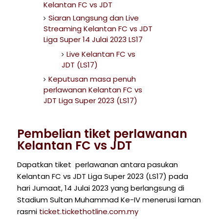
Kelantan FC vs JDT
Siaran Langsung dan Live
Streaming Kelantan FC vs JDT
Liga Super 14 Julai 2023 LS17
Live Kelantan FC vs
JDT (LS17)
Keputusan masa penuh
perlawanan Kelantan FC vs
JDT Liga Super 2023 (LS17)
Pembelian tiket perlawanan
Kelantan FC vs JDT
Dapatkan tiket perlawanan antara pasukan
Kelantan FC vs JDT Liga Super 2023 (LS17) pada
hari Jumaat, 14 Julai 2023 yang berlangsung di
Stadium Sultan Muhammad Ke-IV menerusi laman
rasmi
ticket.tickethotline.com.my