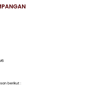
AMPANGAN
M6
an berikut :