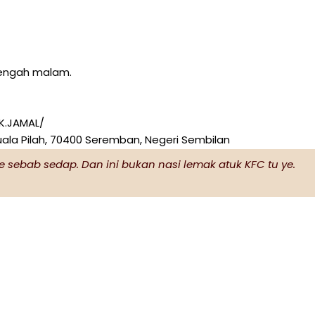
tengah malam.
K.JAMAL/
ala Pilah, 70400 Seremban, Negeri Sembilan
e sebab sedap. Dan ini bukan nasi lemak atuk KFC tu ye.