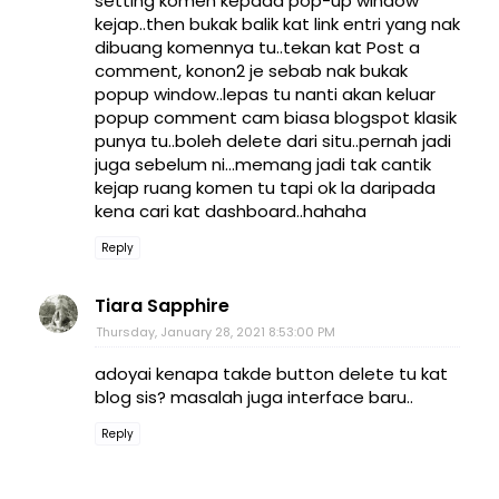
setting komen kepada pop-up window
kejap..then bukak balik kat link entri yang nak
dibuang komennya tu..tekan kat Post a
comment, konon2 je sebab nak bukak
popup window..lepas tu nanti akan keluar
popup comment cam biasa blogspot klasik
punya tu..boleh delete dari situ..pernah jadi
juga sebelum ni...memang jadi tak cantik
kejap ruang komen tu tapi ok la daripada
kena cari kat dashboard..hahaha
Reply
Tiara Sapphire
Thursday, January 28, 2021 8:53:00 PM
adoyai kenapa takde button delete tu kat
blog sis? masalah juga interface baru..
Reply