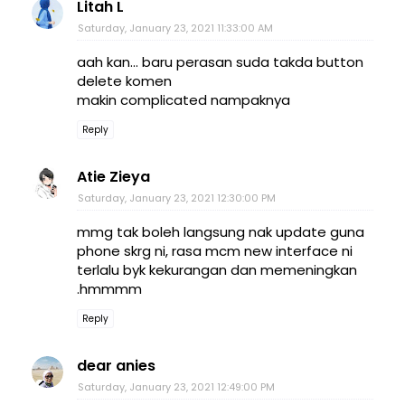
Litah L
Saturday, January 23, 2021 11:33:00 AM
aah kan... baru perasan suda takda button
delete komen
makin complicated nampaknya
Reply
Atie Zieya
Saturday, January 23, 2021 12:30:00 PM
mmg tak boleh langsung nak update guna
phone skrg ni, rasa mcm new interface ni
terlalu byk kekurangan dan memeningkan
.hmmmm
Reply
dear anies
Saturday, January 23, 2021 12:49:00 PM