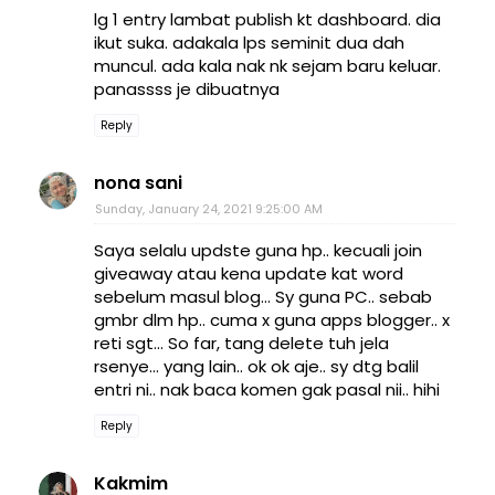
lg 1 entry lambat publish kt dashboard. dia
ikut suka. adakala lps seminit dua dah
muncul. ada kala nak nk sejam baru keluar.
panassss je dibuatnya
Reply
nona sani
Sunday, January 24, 2021 9:25:00 AM
Saya selalu updste guna hp.. kecuali join
giveaway atau kena update kat word
sebelum masul blog... Sy guna PC.. sebab
gmbr dlm hp.. cuma x guna apps blogger.. x
reti sgt... So far, tang delete tuh jela
rsenye... yang lain.. ok ok aje.. sy dtg balil
entri ni.. nak baca komen gak pasal nii.. hihi
Reply
Kakmim