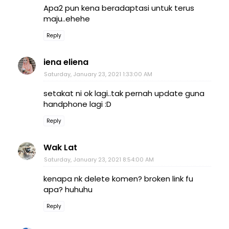
Apa2 pun kena beradaptasi untuk terus
maju..ehehe
Reply
iena eliena
Saturday, January 23, 2021 1:33:00 AM
setakat ni ok lagi..tak pernah update guna
handphone lagi :D
Reply
Wak Lat
Saturday, January 23, 2021 8:54:00 AM
kenapa nk delete komen? broken link fu
apa? huhuhu
Reply