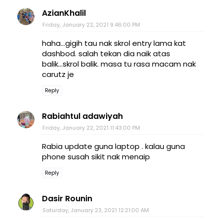
AzianKhalil
Friday, January 22, 2021 9:46:00 PM
haha...gigih tau nak skrol entry lama kat
dashbod. salah tekan dia naik atas
balik...skrol balik. masa tu rasa macam nak
carutz je
Reply
Rabiahtul adawiyah
Friday, January 22, 2021 11:43:00 PM
Rabia update guna laptop . kalau guna
phone susah sikit nak menaip
Reply
Dasir Rounin
Saturday, January 23, 2021 12:21:00 AM