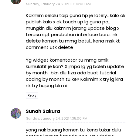
Sunday, January 24, 2021 10:00:00 AM
Kakmim selalu taip guna hp je lately.. kalo ok
publish kalo x ok touch up lg guna pc..
mungkin dlu kakmim jarang update blog x
terasa sgt perubahan interface baru.. nk
delete komen tu mmg betul.. kena msk kt
comment utk delete
Yg widget komentator tu mmg amik
kumulatif je kan? X jmpa lg yg boleh update
by month.. bkn dlu fiza ada buat tutorial
coding by month tu ke? Kakmim x try lg kira
nk try hujung bln ni
Reply
Sunah Sakura
Sunday, January 24, 2021 1:35:00 PM
yang nak buang komen tu, kena tukar dulu