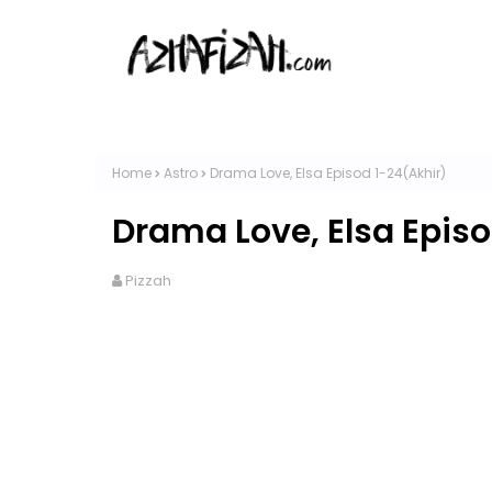
Home
Astro
Drama Love, Elsa Episod 1-24(Akhir)
Drama Love, Elsa Episo
Pizzah