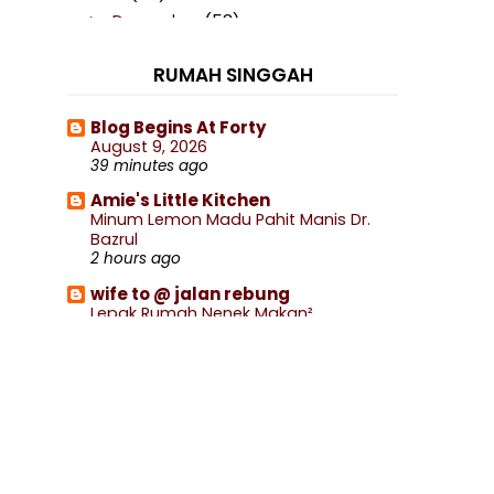
December
(58)
►
November
(58)
►
RUMAH SINGGAH
October
(97)
►
September
(88)
►
Blog Begins At Forty
August 9, 2026
August
(72)
►
39 minutes ago
July
(76)
►
Amie's Little Kitchen
June
(45)
►
Minum Lemon Madu Pahit Manis Dr.
Bazrul
May
(73)
►
2 hours ago
April
(82)
►
wife to @ jalan rebung
March
(83)
►
Lepak Rumah Nenek Makan²
2 hours ago
February
(79)
►
Blog Sihatimerahjambu
January
(100)
▼
Ke Politeknik Sultan Azlan Shah &
Filem Petaka (Astro First)
Taman Tasik YDP Slim River
3 hours ago
Resepi Kupang Goreng Kunyit
Berlada
Secawan Kopi, Sekebun Cerita
Bunga raya putih
Scrambled Eggs Tortilla Wrap