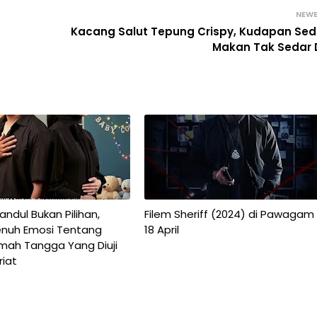
NEW
Kacang Salut Tepung Crispy, Kudapan Se
Makan Tak Sedar D
ndul Bukan Pilihan,
Filem Sheriff (2024) di Pawagam
nuh Emosi Tentang
18 April
umah Tangga Yang Diuji
riat