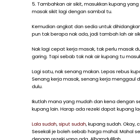
5. Tambahkan air sikit, masukkan kupang yang 
masak sikit lagi dengan sambal tu.
Kemudian angkat dan sedia untuk dihidangkan. D
pun tak berapa nak ada, jadi tambah lah air siki
Nak lagi cepat kerja masak, tak perlu masak 
garing. Tapi sebab tak nak air kupang tu masuk
Lagi satu, nak senang makan. Lepas rebus kupa
Senang kerja masak, senang kerja menggaul d
dulu.
Ikutlah mana yang mudah dan kena dengan se
kupang lain. Harap ada rezeki dapat kupang l
Lala sudah
,
siput sudah
, kupang sudah. Okay, 
Sesekali je boleh sebab harga mahal. Mahal se
dengan rezeki yang ada. Alhamdulillah...