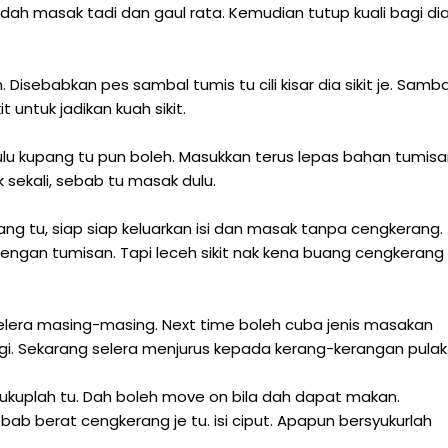
dah masak tadi dan gaul rata. Kemudian tutup kuali bagi di
isebabkan pes sambal tumis tu cili kisar dia sikit je. Samba
t untuk jadikan kuah sikit.
dulu kupang tu pun boleh. Masukkan terus lepas bahan tumis
 sekali, sebab tu masak dulu.
ng tu, siap siap keluarkan isi dan masak tanpa cengkerang.
engan tumisan. Tapi leceh sikit nak kena buang cengkerang
lera masing-masing. Next time boleh cuba jenis masakan
agi. Sekarang selera menjurus kepada kerang-kerangan pulak
cukuplah tu. Dah boleh move on bila dah dapat makan.
bab berat cengkerang je tu. isi ciput. Apapun bersyukurlah