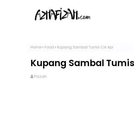
Home
Food
Kupang Sambal Tumis Cili Api
Kupang Sambal Tumis C
Pizzah