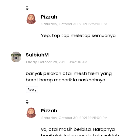
Pizzah
Saturday, October 30, 2021 12:23:00 PM
Yep, top top meletop semuanya
SalbiahM
Friday, October 29, 2021 10:42:00 AM
banyak pelakon otai. mesti filem yang
berat.harap menarik la naskhahnya
Reply
Pizzah
Saturday, October 30, 2021 12:25:00 PM
ya, otai masih berbisa. Harapnya
begitulah..kalau sendu tak syok lah