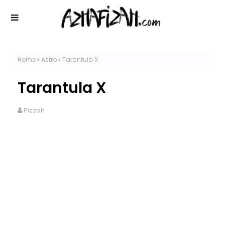
Home
Astro
Tarantula X
Tarantula X
Pizzah