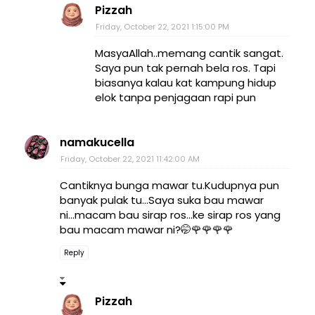
Pizzah
Friday, October 22, 2021 1:15:00 PM
MasyaAllah..memang cantik sangat.
Saya pun tak pernah bela ros. Tapi
biasanya kalau kat kampung hidup
elok tanpa penjagaan rapi pun
namakucella
Friday, October 22, 2021 11:42:00 AM
Cantiknya bunga mawar tu.Kudupnya pun
banyak pulak tu...Saya suka bau mawar
ni...macam bau sirap ros...ke sirap ros yang
bau macam mawar ni?🤭🌹🌹🌹🌹
Reply
Pizzah