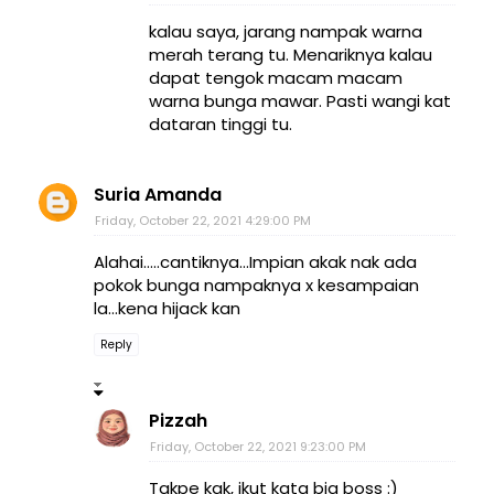
kalau saya, jarang nampak warna
merah terang tu. Menariknya kalau
dapat tengok macam macam
warna bunga mawar. Pasti wangi kat
dataran tinggi tu.
Suria Amanda
Friday, October 22, 2021 4:29:00 PM
Alahai.....cantiknya...Impian akak nak ada
pokok bunga nampaknya x kesampaian
la...kena hijack kan
Reply
Pizzah
Friday, October 22, 2021 9:23:00 PM
Takpe kak, ikut kata big boss :)