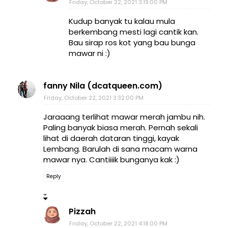
Friday, October 22, 2021 3:19:00 PM
Kudup banyak tu kalau mula
berkembang mesti lagi cantik kan.
Bau sirap ros kot yang bau bunga
mawar ni :)
fanny Nila (dcatqueen.com)
Friday, October 22, 2021 3:32:00 PM
Jaraaang terlihat mawar merah jambu nih.
Paling banyak biasa merah. Pernah sekali
lihat di daerah dataran tinggi, kayak
Lembang. Barulah di sana macam warna
mawar nya. Cantiiiik bunganya kak :)
Reply
Pizzah
Friday, October 22, 2021 4:18:00 PM