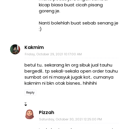
kicap biasa buat cicah pisang
goreng je.
Nanti bolehlah buat sebab senang je
:)
Kakmim
Friday, October 29, 2021 10:17:00 AM
betul tu.. sekarang kn org sibuk jual tauhu
bergedil.. tp sekali-sekala open order tauhu
sumbat ori ni masyuk jugak kot.. cumanya
kakmim ni bkn otak bisnes.. hihihihi
Reply
Pizzah
Saturday, October 30, 2021 12:25:00 PM