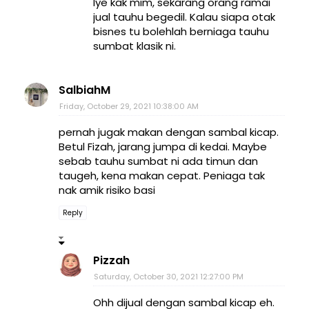
Iye kak mim, sekarang orang ramai
jual tauhu begedil. Kalau siapa otak
bisnes tu bolehlah berniaga tauhu
sumbat klasik ni.
SalbiahM
Friday, October 29, 2021 10:38:00 AM
pernah jugak makan dengan sambal kicap.
Betul Fizah, jarang jumpa di kedai. Maybe
sebab tauhu sumbat ni ada timun dan
taugeh, kena makan cepat. Peniaga tak
nak amik risiko basi
Reply
Pizzah
Saturday, October 30, 2021 12:27:00 PM
Ohh dijual dengan sambal kicap eh.