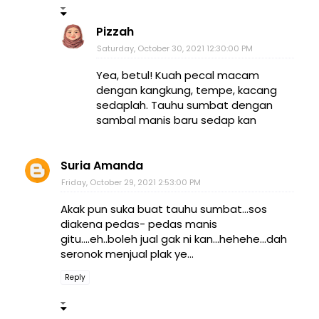
Pizzah
Saturday, October 30, 2021 12:30:00 PM
Yea, betul! Kuah pecal macam
dengan kangkung, tempe, kacang
sedaplah. Tauhu sumbat dengan
sambal manis baru sedap kan
Suria Amanda
Friday, October 29, 2021 2:53:00 PM
Akak pun suka buat tauhu sumbat...sos
diakena pedas- pedas manis
gitu....eh..boleh jual gak ni kan...hehehe...dah
seronok menjual plak ye...
Reply