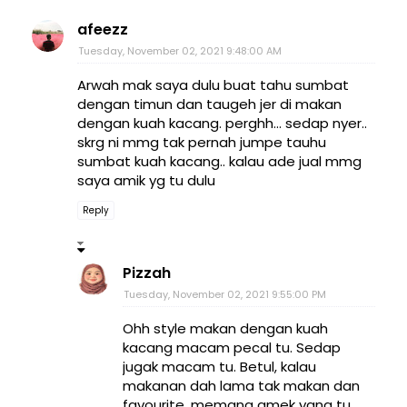
afeezz
Tuesday, November 02, 2021 9:48:00 AM
Arwah mak saya dulu buat tahu sumbat
dengan timun dan taugeh jer di makan
dengan kuah kacang. perghh... sedap nyer..
skrg ni mmg tak pernah jumpe tauhu
sumbat kuah kacang.. kalau ade jual mmg
saya amik yg tu dulu
Reply
Pizzah
Tuesday, November 02, 2021 9:55:00 PM
Ohh style makan dengan kuah
kacang macam pecal tu. Sedap
jugak macam tu. Betul, kalau
makanan dah lama tak makan dan
favourite, memang amek yang tu