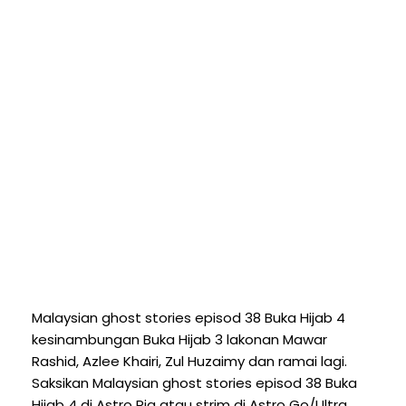
Malaysian ghost stories episod 38 Buka Hijab 4
kesinambungan Buka Hijab 3 lakonan Mawar
Rashid, Azlee Khairi, Zul Huzaimy dan ramai lagi.
Saksikan Malaysian ghost stories episod 38 Buka
Hijab 4 di Astro Ria atau strim di Astro Go/Ultra.