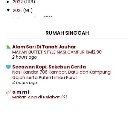
2022
(1113)
►
2021
(911)
▼
December
(58)
►
November
(58)
►
RUMAH SINGGAH
October
(97)
▼
Telefilem Gunting Bhavana
Alam Sari Di Tanah Jauhar
Drama Tikam
MAKAN BUFFET STYLE NASI CAMPUR RM12.90
2 hours ago
Limau Bali Orang Punya
Secawan Kopi, Sekebun Cerita
Link Sticker Instagram Story, Cara Swipe Up
Nasi Kandar 786 Kampar, Batu dan Kampung
Instag...
Gajah serta Puteri Limau Purut
4 hours ago
Avocado Berbuah Lagi
a m m i
Bajet 2022 : Senarai Bantuan Belanjawan
Makan Apa di Pejabat (2)
Jiwa Yang Kau Puja The Hotel 2
6 hours ago
Tauhu Sumbat Kuah Sambal Manis
.: Ceritera Kehidupan :.
.: GANGGUAN SISTEM BLOGGER :.
Tarantula X
11 hours ago
Malaysian Ghost Stories Episod 38 : Buka Hijab 4
Blog Sihatimerahjambu