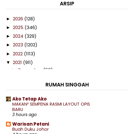
ARSIP
2026
(128)
►
2025
(346)
►
2024
(329)
►
2023
(1202)
►
2022
(1113)
►
2021
(911)
▼
December
(58)
►
November
(58)
►
RUMAH SINGGAH
October
(97)
►
September
(88)
▼
Ako Tetap Ako
Malaysian Ghost Stories Episod 22 : Jenglot
MAKAN² SEMPENA RASMI LAYOUT OPIS
BARU
Wonda Barista Long Drive , Edisi Wonda Coffee
3 hours ago
Terb...
Warisan Petani
Bihun Goreng Ala Ala Bihun Goreng Udang Kering
Buah Duku Johor
12 ...