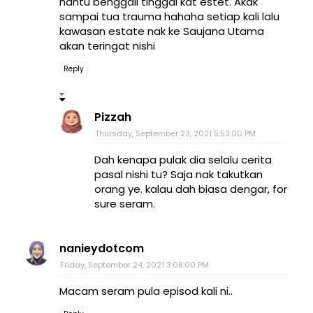
hantu benggali tinggal kat estet. Akak
sampai tua trauma hahaha setiap kali lalu
kawasan estate nak ke Saujana Utama
akan teringat nishi
Reply
Pizzah
Thursday, September 23, 2021 5:53:00 PM
Dah kenapa pulak dia selalu cerita
pasal nishi tu? Saja nak takutkan
orang ye. kalau dah biasa dengar, for
sure seram.
nanieydotcom
Friday, September 24, 2021 3:08:00 PM
Macam seram pula episod kali ni..