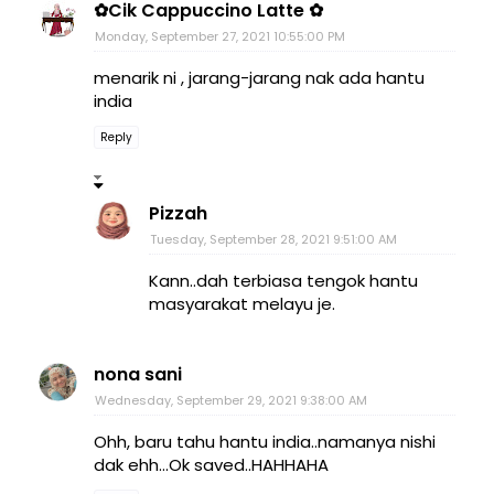
✿Cik Cappuccino Latte ✿
Monday, September 27, 2021 10:55:00 PM
menarik ni , jarang-jarang nak ada hantu
india
Reply
Pizzah
Tuesday, September 28, 2021 9:51:00 AM
Kann..dah terbiasa tengok hantu
masyarakat melayu je.
nona sani
Wednesday, September 29, 2021 9:38:00 AM
Ohh, baru tahu hantu india..namanya nishi
dak ehh...Ok saved..HAHHAHA