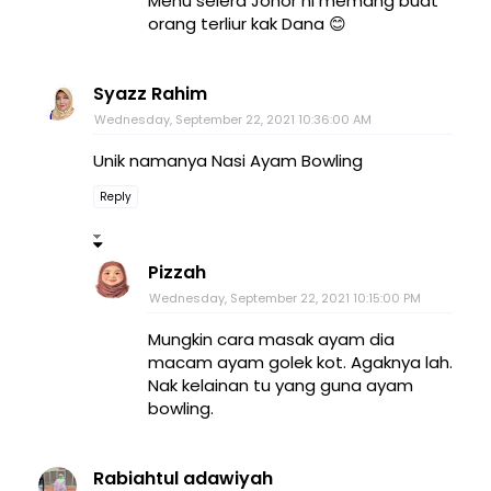
Menu selera Johor ni memang buat
orang terliur kak Dana 😊
Syazz Rahim
Wednesday, September 22, 2021 10:36:00 AM
Unik namanya Nasi Ayam Bowling
Reply
Pizzah
Wednesday, September 22, 2021 10:15:00 PM
Mungkin cara masak ayam dia
macam ayam golek kot. Agaknya lah.
Nak kelainan tu yang guna ayam
bowling.
Rabiahtul adawiyah