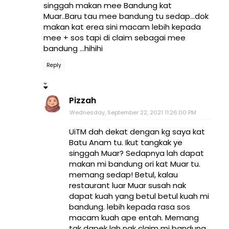
singgah makan mee Bandung kat
Muar..Baru tau mee bandung tu sedap...dok
makan kat erea sini macam lebih kepada
mee + sos tapi di claim sebagai mee
bandung ...hihihi
Reply
Pizzah
Wednesday, September 22, 2021 11:26:00 PM
UiTM dah dekat dengan kg saya kat
Batu Anam tu. Ikut tangkak ye
singgah Muar? Sedapnya lah dapat
makan mi bandung ori kat Muar tu.
memang sedap! Betul, kalau
restaurant luar Muar susah nak
dapat kuah yang betul betul kuah mi
bandung. lebih kepada rasa sos
macam kuah ape entah. Memang
tak dapek lah nak claim mi bandung.