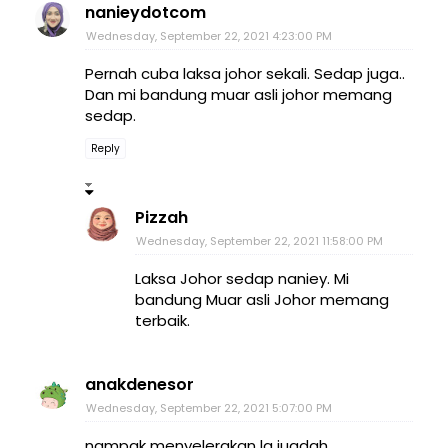
nanieydotcom
Wednesday, September 22, 2021 4:23:00 PM
Pernah cuba laksa johor sekali. Sedap juga..
Dan mi bandung muar asli johor memang
sedap.
Reply
Pizzah
Wednesday, September 22, 2021 11:58:00 PM
Laksa Johor sedap naniey. Mi
bandung Muar asli Johor memang
terbaik.
anakdenesor
Wednesday, September 22, 2021 5:07:00 PM
nampak menyelerakan la juadah..