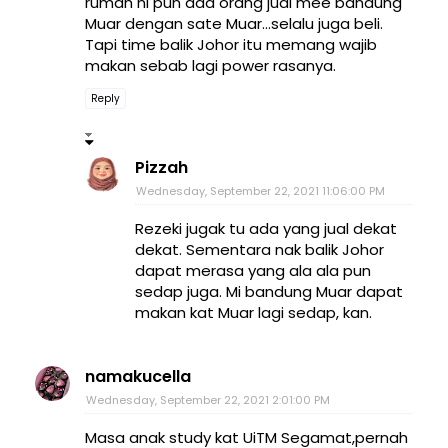
rumah ni pun ada orang jual mee bandung
Muar dengan sate Muar...selalu juga beli.
Tapi time balik Johor itu memang wajib
makan sebab lagi power rasanya.
Reply
Pizzah
Wednesday, September 22, 2021 11:06:00 PM
Rezeki jugak tu ada yang jual dekat
dekat. Sementara nak balik Johor
dapat merasa yang ala ala pun
sedap juga. Mi bandung Muar dapat
makan kat Muar lagi sedap, kan.
namakucella
Wednesday, September 22, 2021 2:01:00 PM
Masa anak study kat UiTM Segamat,pernah