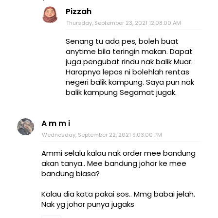
Pizzah
Thursday, September 23, 2021 12:08:00 AM
Senang tu ada pes, boleh buat
anytime bila teringin makan. Dapat
juga pengubat rindu nak balik Muar.
Harapnya lepas ni bolehlah rentas
negeri balik kampung. Saya pun nak
balik kampung Segamat jugak.
A m m i
Wednesday, September 22, 2021 9:03:00 PM
Ammi selalu kalau nak order mee bandung
akan tanya.. Mee bandung johor ke mee
bandung biasa?
Kalau dia kata pakai sos.. Mmg babai jelah.
Nak yg johor punya jugaks