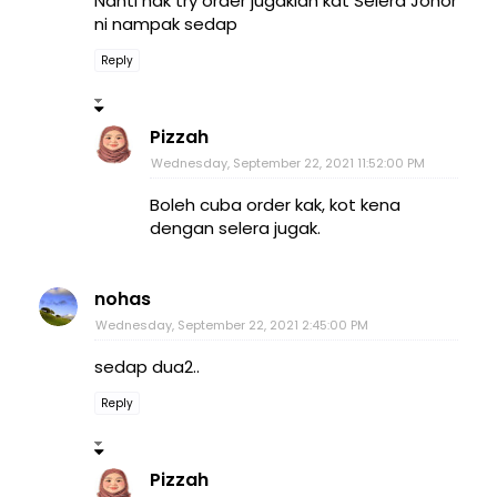
Nanti nak try order jugaklah kat Selera Johor
ni nampak sedap
Reply
Pizzah
Wednesday, September 22, 2021 11:52:00 PM
Boleh cuba order kak, kot kena
dengan selera jugak.
nohas
Wednesday, September 22, 2021 2:45:00 PM
sedap dua2..
Reply
Pizzah