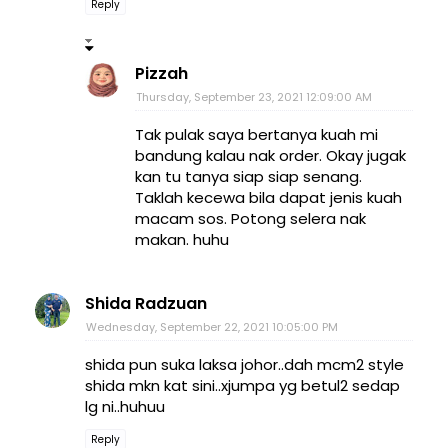
Reply
Pizzah
Thursday, September 23, 2021 12:09:00 AM
Tak pulak saya bertanya kuah mi
bandung kalau nak order. Okay jugak
kan tu tanya siap siap senang.
Taklah kecewa bila dapat jenis kuah
macam sos. Potong selera nak
makan. huhu
Shida Radzuan
Wednesday, September 22, 2021 10:05:00 PM
shida pun suka laksa johor..dah mcm2 style
shida mkn kat sini..xjumpa yg betul2 sedap
lg ni..huhuu
Reply