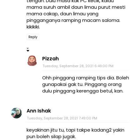
tengah. Dulu masa kak PC kecik, kalau
mama suruh ambil daun limau purut mesti
mama cakap, daun limau yang
pingganganya ramping macam saloma.
kikikiki.
Reply
Pizzah
Tuesday, September 28, 2021 6:49:00 PM
Ohh pinggang ramping tips dia. Boleh
gunapakai gak tu. Pinggang orang
dulu pinggang kerengga betul, kan.
Ann Ishak
Tuesday, September 28, 2021 7:49:00 PM
keyakinan jitu tu, tapi takpe kadang2 yakin
pun boleh silap jugak.