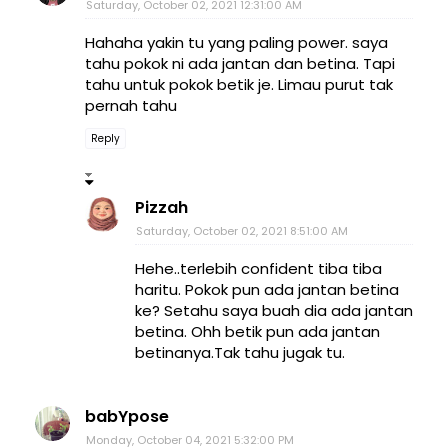
Saturday, October 02, 2021 12:31:00 AM
Hahaha yakin tu yang paling power. saya
tahu pokok ni ada jantan dan betina. Tapi
tahu untuk pokok betik je. Limau purut tak
pernah tahu
Reply
Pizzah
Saturday, October 02, 2021 8:51:00 AM
Hehe..terlebih confident tiba tiba
haritu. Pokok pun ada jantan betina
ke? Setahu saya buah dia ada jantan
betina. Ohh betik pun ada jantan
betinanya.Tak tahu jugak tu.
babYpose
Monday, October 04, 2021 5:32:00 PM