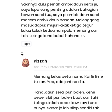
yakinnya dulu pernah ambik daun serai je,
saya lupa yang penting adalah bahagian
bawah serai tuu, saya pi ambik daun serai
macam ambik daun pandan. Melenggang
masuk dapur, mujur kakak ketiga tegur,
kalau kakak kedua nampak, memang cair
tahi telinga kena bebel hahaha >.<
Reply
Pizzah
Saturday, October 09, 2021 1:26:00 PM
Memang kelas betul nama Kaffir lime
tu kan. Yep, ada jantina dia.
Haha..daun serai pun boleh. Kene
bebel sikit pun boleh buat cair tahi
telinga, inikah bebel kaw kaw teruk
punya. Sabar je lah..silap sendiri tak