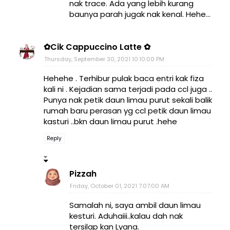
nak trace. Ada yang lebih kurang
baunya parah jugak nak kenal. Hehe...
✿Cik Cappuccino Latte ✿
Thursday, September 30, 2021 10:10:00 PM
Hehehe . Terhibur pulak baca entri kak fiza
kali ni . Kejadian sama terjadi pada ccl juga ..
Punya nak petik daun limau purut sekali balik
rumah baru perasan yg ccl petik daun limau
kasturi ..bkn daun limau purut .hehe
Reply
Pizzah
Friday, October 01, 2021 7:07:00 AM
Samalah ni, saya ambil daun limau
kesturi. Aduhaiii..kalau dah nak
tersilap kan Lyana.