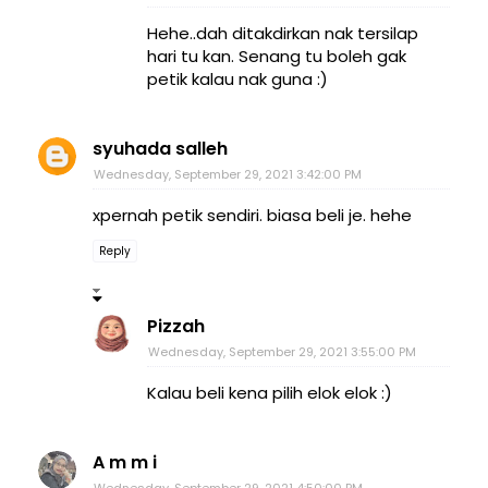
Hehe..dah ditakdirkan nak tersilap
hari tu kan. Senang tu boleh gak
petik kalau nak guna :)
syuhada salleh
Wednesday, September 29, 2021 3:42:00 PM
xpernah petik sendiri. biasa beli je. hehe
Reply
Pizzah
Wednesday, September 29, 2021 3:55:00 PM
Kalau beli kena pilih elok elok :)
A m m i
Wednesday, September 29, 2021 4:50:00 PM