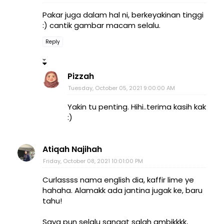
Pakar juga dalam hal ni, berkeyakinan tinggi
:) cantik gambar macam selalu.
Reply
Pizzah
Tuesday, October 05, 2021 9:00:00 AM
Yakin tu penting. Hihi..terima kasih kak
:)
Atiqah Najihah
Friday, October 08, 2021 10:01:00 PM
Curlassss nama english dia, kaffir lime ye
hahaha. Alamakk ada jantina jugak ke, baru
tahu!
Saya pun selalu sangat salah ambikkkk,