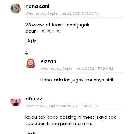
nona sani
Wednesday, September 29, 2021 8:43:00 AM
Wowww. at least kenal jugak
daun..HAHAHHA
Reply
Pizzah
Wednesday, September 29, 2021 1:57:00 PM
Hehe..ada lah jugak ilmunnya sikit.
afeezz
Wednesday, September 29, 2021 9:35:00 AM
kalau tak baca posting ni mesti saya tak
tau daun limau purut mcm tu...
Reply