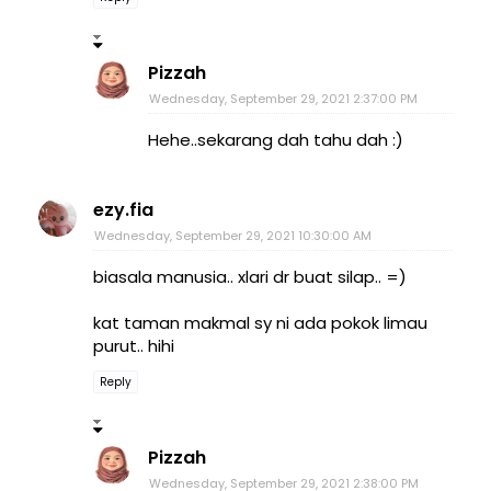
Pizzah
Wednesday, September 29, 2021 2:37:00 PM
Hehe..sekarang dah tahu dah :)
ezy.fia
Wednesday, September 29, 2021 10:30:00 AM
biasala manusia.. xlari dr buat silap.. =)
kat taman makmal sy ni ada pokok limau
purut.. hihi
Reply
Pizzah
Wednesday, September 29, 2021 2:38:00 PM