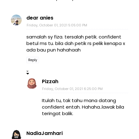
dear anies
Friday, October 01, 2021 5:05:00 PM
samalah sy fiza. tersalah petik. confident
betul ms tu. bila dah petik rs pelik kenapa x
ada bau pun hahahaah
Reply
Pizzah
Friday, October 01, 2021 6:25:00 PM
Itulah tu, tak tahu mana datang
confident entah. Hahaha..lawak bila
teringat balik.
NadiaJamhari