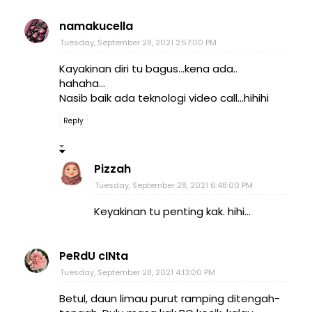
namakucella
Tuesday, September 28, 2021 2:57:00 PM
Kayakinan diri tu bagus...kena ada..
hahaha...
Nasib baik ada teknologi video call...hihihi
Reply
Pizzah
Tuesday, September 28, 2021 6:48:00 PM
Keyakinan tu penting kak. hihi...
PeRdU cINta
Tuesday, September 28, 2021 4:13:00 PM
Betul, daun limau purut ramping ditengah-