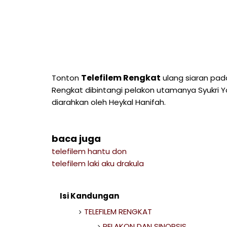
Telefilem Rengkat
Tonton
ulang siaran pada 
Rengkat dibintangi pelakon utamanya Syukri Y
diarahkan oleh Heykal Hanifah.
baca juga
telefilem hantu don
telefilem laki aku drakula
Isi Kandungan
TELEFILEM RENGKAT
PELAKON DAN SINOPSIS