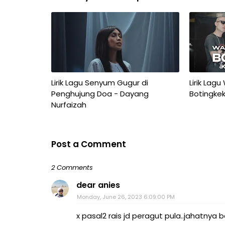
Lirik Lagu Senyum Gugur di
Lirik Lagu
Penghujung Doa - Dayang
Botingkek
Nurfaizah
Post a Comment
2 Comments
dear anies
Monday, June 26, 2023 6:09:00 PM
x pasal2 rais jd peragut pula..jahatnya b