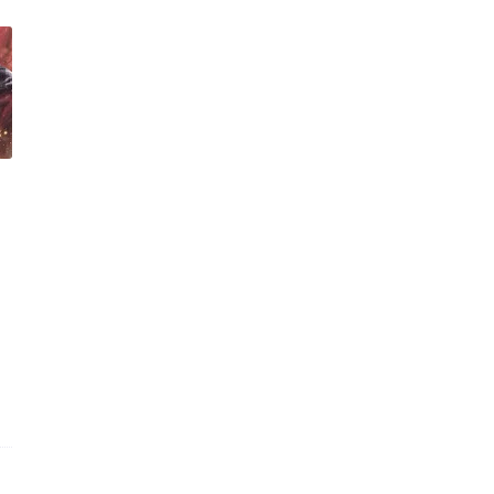
Streaming 26 Jun 202...
Gambar Sekitar Majlis Pernikahan
Shuib dan Watie
JDT vs Selangor Live Streaming
Separuh Akhir (Semi...
Terengganu vs KL City Live
Streaming Separuh Akhir...
Telefilem Di Penghujung Sujud
(TV3)
Telefilem Menebus Qasih (TV1)
Telefilem Sakanak (TV3)
Berdasarkan Kisah Benar
Telefilem Dulang Boy (TV9)
Kelantan vs Sri Pahang Live
Streaming 23 Jun 2023 ...
Perak vs PDRM Live Streaming 23
Jun 2023 LS15
Filem Jemputan Ke Neraka (2023)
Di Pawagam Mulai 2...