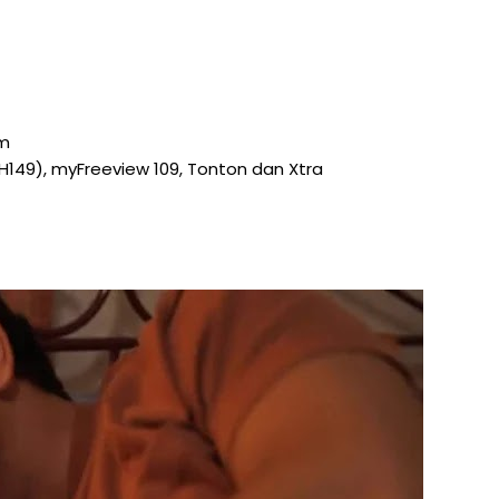
am
CH149), myFreeview 109, Tonton dan Xtra