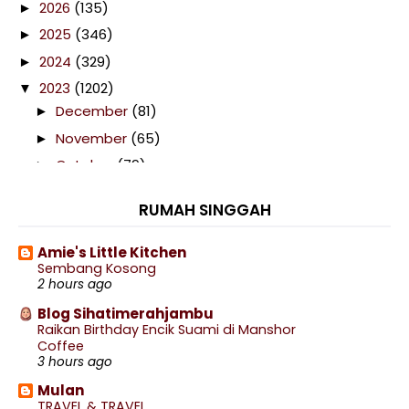
2026
(135)
►
2025
(346)
►
2024
(329)
►
2023
(1202)
▼
December
(81)
►
November
(65)
►
October
(79)
►
September
(92)
►
RUMAH SINGGAH
August
(132)
►
July
(123)
►
Amie's Little Kitchen
Sembang Kosong
June
(96)
▼
2 hours ago
Telefilem Kafankan Aku Dengan Ihram (Astro
Oasis)
Blog Sihatimerahjambu
Raikan Birthday Encik Suami di Manshor
Selamat Hari Raya Aidiladha 2023
Coffee
3 hours ago
Telefilem Ketika Daun Berzikir (TV3)
Mulan
Telefilem Opah Jangan Lupa (TV1)
TRAVEL & TRAVEL