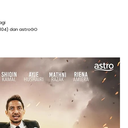
agi
CH104) dan astroGO