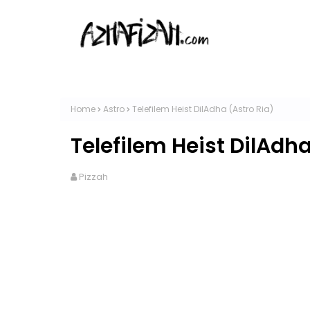
Home
Astro
Telefilem Heist DilAdha (Astro Ria)
Telefilem Heist DilAdha
Pizzah