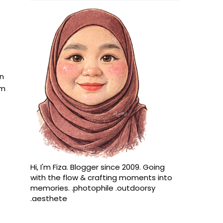
in
am
Hi, I'm Fiza. Blogger since 2009. Going
with the flow & crafting moments into
memories. .photophile .outdoorsy
.aesthete