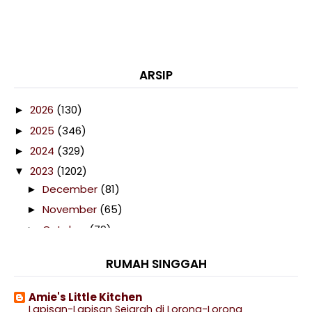
ARSIP
2026
(130)
►
2025
(346)
►
2024
(329)
►
2023
(1202)
▼
December
(81)
►
November
(65)
►
October
(79)
►
September
(92)
►
RUMAH SINGGAH
August
(132)
►
July
(123)
►
Amie's Little Kitchen
Lapisan-Lapisan Sejarah di Lorong-Lorong
June
(96)
▼