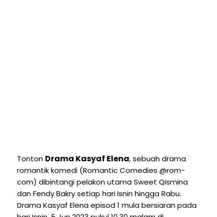
Drama Kasyaf Elena
Tonton
, sebuah drama
romantik komedi (Romantic Comedies @rom-
com) dibintangi pelakon utama Sweet Qismina
dan Fendy Bakry setiap hari Isnin hingga Rabu.
Drama Kasyaf Elena episod 1 mula bersiaran pada
hari Isnin, 5 Jun 2023 pukul 10.30 malam di