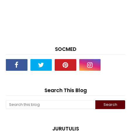
SOCMED
Search This Blog
JURUTULIS