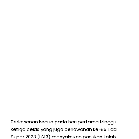
Perlawanan kedua pada hari pertama Minggu
ketiga belas yang juga perlawanan ke-86 Liga
Super 2023 (LS13) menyaksikan pasukan kelab