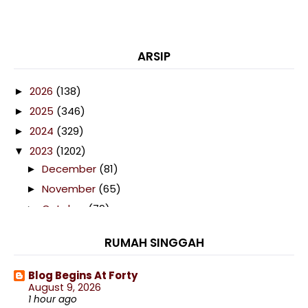
ARSIP
2026
(138)
►
2025
(346)
►
2024
(329)
►
2023
(1202)
▼
December
(81)
►
November
(65)
►
October
(79)
►
September
(92)
►
RUMAH SINGGAH
August
(132)
►
July
(123)
►
Blog Begins At Forty
August 9, 2026
June
(96)
▼
1 hour ago
Telefilem Kafankan Aku Dengan Ihram (Astro