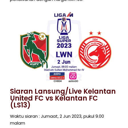
Siaran Lansung/Live Kelantan
United FC vs Kelantan FC
(LS13)
Waktu siaran : Jumaat, 2 Jun 2023, pukul 9.00
malam