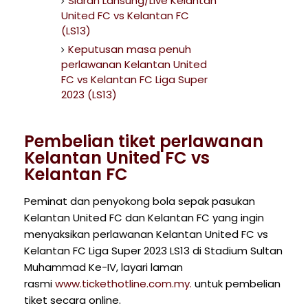
Siaran Lansung/Live Kelantan
United FC vs Kelantan FC
(LS13)
Keputusan masa penuh
perlawanan Kelantan United
FC vs Kelantan FC Liga Super
2023 (LS13)
Pembelian tiket perlawanan
Kelantan United FC vs
Kelantan FC
Peminat dan penyokong bola sepak pasukan
Kelantan United FC dan Kelantan FC yang ingin
menyaksikan perlawanan Kelantan United FC vs
Kelantan FC Liga Super 2023 LS13 di Stadium Sultan
Muhammad Ke-IV, layari laman
rasmi
www.tickethotline.com.my.
untuk pembelian
tiket secara online.