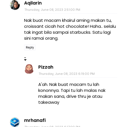
Aqilarin
Thursday, June 08, 2023 2:51:00 PM
Nak buat macam khairul aming makan tu,
croissant cicah hot chocolate! Haha.. selalu
tak ingat bila sampai starbucks. Satu lagi
sini ramai orang.
Reply
Pizzah
Thursday, June 08, 2023 6:19:00 PM
A'ah. Nak buat macam tu lah
kononnya. Tapi tu lah malas nak
makan sana, drive thru je atau
takeaway
mrhanafi
Thursday, June 08, 2023 6:17:00 PM