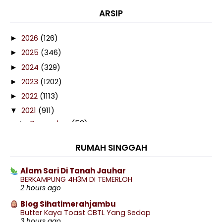
ARSIP
2026
(126)
►
2025
(346)
►
2024
(329)
►
2023
(1202)
►
2022
(1113)
►
2021
(911)
▼
December
(58)
►
November
(58)
►
RUMAH SINGGAH
October
(97)
►
September
(88)
►
Alam Sari Di Tanah Jauhar
BERKAMPUNG 4H3M DI TEMERLOH
August
(72)
►
2 hours ago
July
(76)
►
Blog Sihatimerahjambu
June
(45)
►
Butter Kaya Toast CBTL Yang Sedap
3 hours ago