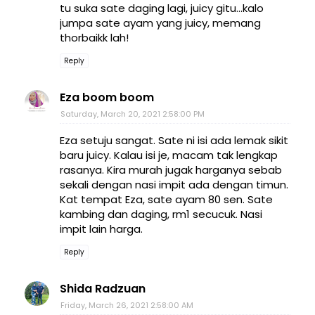
tu suka sate daging lagi, juicy gitu...kalo
jumpa sate ayam yang juicy, memang
thorbaikk lah!
Reply
Eza boom boom
Saturday, March 20, 2021 2:58:00 PM
Eza setuju sangat. Sate ni isi ada lemak sikit
baru juicy. Kalau isi je, macam tak lengkap
rasanya. Kira murah jugak harganya sebab
sekali dengan nasi impit ada dengan timun.
Kat tempat Eza, sate ayam 80 sen. Sate
kambing dan daging, rm1 secucuk. Nasi
impit lain harga.
Reply
Shida Radzuan
Friday, March 26, 2021 2:58:00 AM