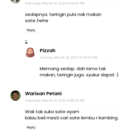
Saturday, March 13, 2021 9:25:00 PM
sedapnya. teringin pula nak makan
sate..hehe
Reply
Pizzah
Sunday, March 14, 2021 10:16:00 PM
Memang sedap. dah lama tak
makan, teringin juga. syukur dapat :)
Warisan Petani
Saturday, March 13, 2021 9:48:00 PM
Wak tak suka sate ayam
kalau beli mesti cari sate lembu r kambing.
Reply