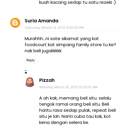
kuah kacang sedap tu satu rezeki :)
Suria Amanda
Saturday, March 13, 2021 10:51:00 PM
Murahhh...ni sate sikamat yang kat
foodcourt kat simpang family store tu ke?
nak beli jugakkkkk
Reply
Pizzah
Monday, March 15, 2021 12:39:00 AM
A ah kak, memang beli situ. selalu
tengok ramai orang beli situ. Beli
haritu rasa sedap pulak, repeat beli
situ je lah. Nanti cuba tau kak, kot
kena dengan selera ke.