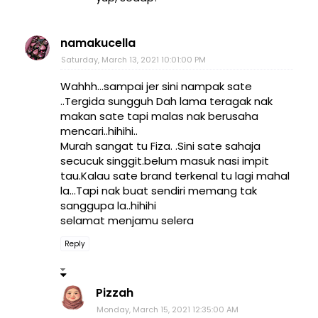
namakucella
Saturday, March 13, 2021 10:01:00 PM
Wahhh...sampai jer sini nampak sate
..Tergida sungguh Dah lama teragak nak
makan sate tapi malas nak berusaha
mencari..hihihi..
Murah sangat tu Fiza. .Sini sate sahaja
secucuk singgit.belum masuk nasi impit
tau.Kalau sate brand terkenal tu lagi mahal
la...Tapi nak buat sendiri memang tak
sanggupa la..hihihi
selamat menjamu selera
Reply
Pizzah
Monday, March 15, 2021 12:35:00 AM