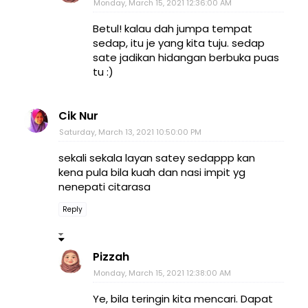
Monday, March 15, 2021 12:36:00 AM
Betul! kalau dah jumpa tempat
sedap, itu je yang kita tuju. sedap
sate jadikan hidangan berbuka puas
tu :)
Cik Nur
Saturday, March 13, 2021 10:50:00 PM
sekali sekala layan satey sedappp kan
kena pula bila kuah dan nasi impit yg
nenepati citarasa
Reply
Pizzah
Monday, March 15, 2021 12:38:00 AM
Ye, bila teringin kita mencari. Dapat