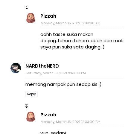
Pizzah
Monday, March 15, 2021 12:33:00 AM
oohh taste suka makan
daging..faham faham..abah dan mak
saya pun suka sate daging :)
NARDtheNERD
Saturday, March 13, 2021 9:48:00 PM
memang nampak pun sedap sis :)
Reply
Pizzah
Monday, March 15, 2021 12:33:00 AM
yup, sedap!