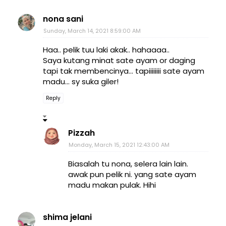
nona sani
Sunday, March 14, 2021 8:59:00 AM
Haa.. pelik tuu laki akak.. hahaaaa..
Saya kutang minat sate ayam or daging
tapi tak membencinya... tapiiiiiiii sate ayam
madu... sy suka giler!
Reply
Pizzah
Monday, March 15, 2021 12:43:00 AM
Biasalah tu nona, selera lain lain.
awak pun pelik ni. yang sate ayam
madu makan pulak. Hihi
shima jelani