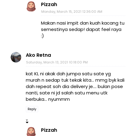
Pizzah
Monday, March 15, 2021 12:36:00 AM
Makan nasi impit dan kuah kacang tu
semestinya sedap! dapat feel raya
:)
Ako Retna
Saturday, March 13, 2021 10:18:00 PM
kat KL ni akak dah jumpa satu sate yg
murah n sedap tuk tekak kita... mmg byk kali
dah repeat soh dia delivery je.... bulan pose
nanti, sate ni jd salah satu menu utk
berbuka... nyummm
Reply
Pizzah