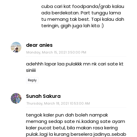
cuba cari kat foodpanda/grab kalau
ada berdekatan. Part tunggu lama
tu memang tak best. Tapi kalau dah
teringin, gigih juga lah kita :)
dear anies
Monday, March 15, 2021 3:50:00 PM
adehhh lapar laa pulakkk mn nk cari sate kt
siniiii
Reply
Sunah Sakura
Thursday, March 18, 2021 10:53:00 AM
tengok kaler pun dah boleh nampak
memang sedap sate ni..kadang sate ayam
kaler pucat betul, bila makan rasa kering
pulak..lagi la kurang berselera jadinya..sebab