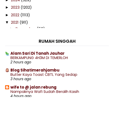
2023
(1202)
►
2022
(1113)
►
2021
(911)
▼
December
(58)
►
November
(58)
►
RUMAH SINGGAH
October
(97)
►
September
(88)
►
Alam Sari Di Tanah Jauhar
BERKAMPUNG 4H3M DI TEMERLOH
August
(72)
►
2 hours ago
July
(76)
►
Blog Sihatimerahjambu
June
(45)
►
Butter Kaya Toast CBTL Yang Sedap
3 hours ago
May
(73)
►
wife to @ jalan rebung
April
(82)
►
Nampaknya Wafi Sudah Beralih Kasih
March
(83)
▼
4 hours ago
Sabarlah Duhai Hati
Miles of smiles
Singgah Coach Airways @Freeport A'Famosa
Sarang Burung Di Celah Daun kari
Outlet