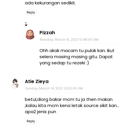
ada kekurangan sedikit.
Reply
Pizzah
Monday, March 15, 2021 12:46:00 AM
Ohh akak macam tu pulak kan. Ikut
selera masing masing gitu. Dapat
yang sedap tu rezeki :)
Atie Zieya
Sunday, March 14, 2021 10:52:00 AM
betul,diorg bakar mcm tu ja then makan
,kalau kita mcm kena letak source sikit kan...
apa2 jenis pun
Reply