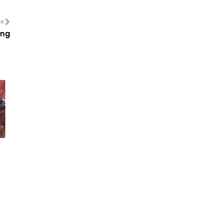
Drama Kisah Cinta Rumi
ER
Kisah Peluang Kedua
ang
Resipi Ayam Goreng Kunyit Berlada
Telefilem My Future Husband
Resipi Ayam Masak Kicap Mudah
Dan Cepat
Aku Yang Kau Gelar Isteri Episode
Akhir
Resipi Semperit Perisa Tembikai
Susu dan Resipi Se...
Drama Camelia (TV3)
Lirik Lagu Gila Dan Disebalik Maksud
Lagu Gila Kak...
Resipi Sambal Tumis Belimbing
Buluh
Anugerah Juara Lagu 35 Strim Live
HD dan Keputusan...