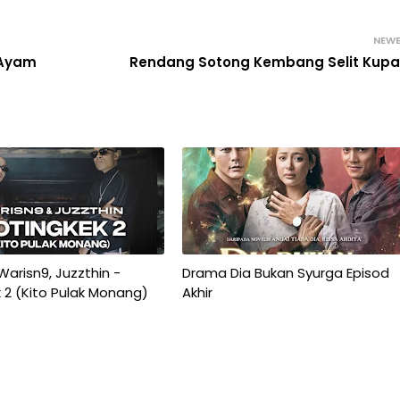
NEW
 Ayam
Rendang Sotong Kembang Selit Kup
 Warisn9, Juzzthin -
Drama Dia Bukan Syurga Episod
 2 (Kito Pulak Monang)
Akhir