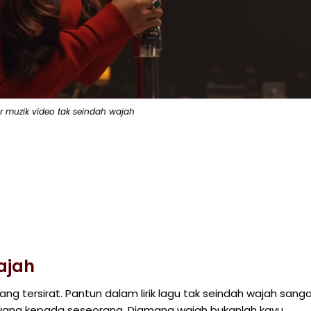
r muzik video tak seindah wajah
ajah
g tersirat. Pantun dalam lirik lagu tak seindah wajah sang
ayang kepada seseorang. Diamana wajah bukanlah kayu