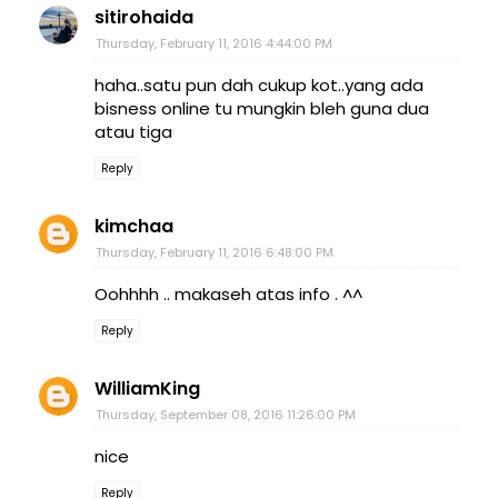
sitirohaida
Thursday, February 11, 2016 4:44:00 PM
haha..satu pun dah cukup kot..yang ada
bisness online tu mungkin bleh guna dua
atau tiga
Reply
kimchaa
Thursday, February 11, 2016 6:48:00 PM
Oohhhh .. makaseh atas info . ^^
Reply
WilliamKing
Thursday, September 08, 2016 11:26:00 PM
nice
Reply