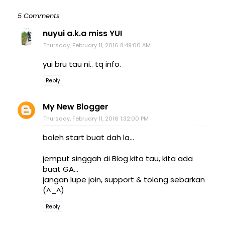
5 Comments
nuyui a.k.a miss YUI
Thursday, February 11, 2016 8:49:00 AM
yui bru tau ni.. tq info.
Reply
My New Blogger
Thursday, February 11, 2016 1:32:00 PM
boleh start buat dah la...
jemput singgah di Blog kita tau, kita ada
buat GA...
jangan lupe join, support & tolong sebarkan
(^_^)
Reply