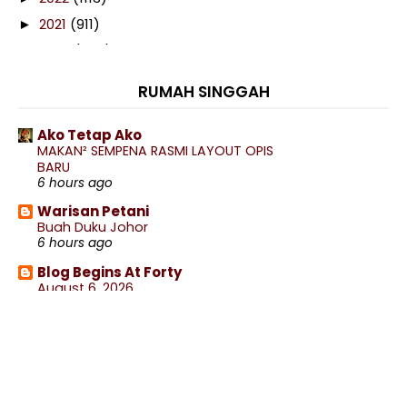
2021
(911)
►
2020
(460)
►
2019
(238)
►
RUMAH SINGGAH
2018
(141)
►
2017
(359)
►
Ako Tetap Ako
MAKAN² SEMPENA RASMI LAYOUT OPIS
2016
(538)
▼
BARU
December
(46)
►
6 hours ago
November
(39)
►
Warisan Petani
Buah Duku Johor
October
(26)
►
6 hours ago
September
(29)
►
Blog Begins At Forty
August
(13)
►
August 6, 2026
6 hours ago
July
(21)
►
Alam Sari Di Tanah Jauhar
June
(33)
►
MAKAN BUFFET STYLE NASI CAMPUR
RM12.90
May
(37)
►
10 hours ago
April
(40)
►