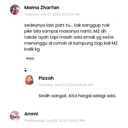
Mama Zharfan
Tuesday, July 07, 2026 8:29:00 AM
sedeynya last part tu... tak sanggup nak
pikir bila sampai masanya nanti...MZ dh
takde ayah tapi masih ada emak yg setia
menunggu di rumah di kampung tiap kali MZ
balik kg
Reply
Pizzah
Tuesday, July 07, 2026 9:19:00 AM
Sedih sangat. Kita hargai selagi ada.
Ammi
Wednesday, July 08, 2026 1:04:00 PM