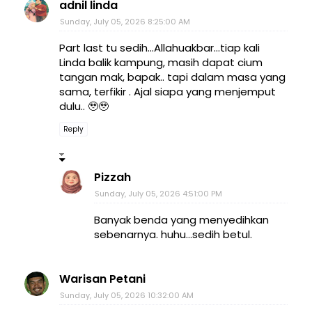
adnil linda
Sunday, July 05, 2026 8:25:00 AM
Part last tu sedih...Allahuakbar...tiap kali
Linda balik kampung, masih dapat cium
tangan mak, bapak.. tapi dalam masa yang
sama, terfikir . Ajal siapa yang menjemput
dulu.. 🥹🥹
Reply
Pizzah
Sunday, July 05, 2026 4:51:00 PM
Banyak benda yang menyedihkan
sebenarnya. huhu...sedih betul.
Warisan Petani
Sunday, July 05, 2026 10:32:00 AM