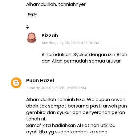
Alhamdulillah, tahniahnyer
Reply
Pizzah
Sunday, July 05, 2026 4:53:00 PM
Alhamdulillah..Syukur dengan izin Allah
dan Allah permudah semua urusan.
Puan Hazel
Sunday, July 05, 2026 10:46:00 AM
Alhamdulillah tahniah Fiza. Walaupun arwah
abah tak sempat bersama pasti arwah pun
gembira dan syukur dgn penyerahan geran
tanah ni.
Sama² kita hadiahkan Al Fatihah utk ibu
ayah kita yg sudah kembali ke sana.