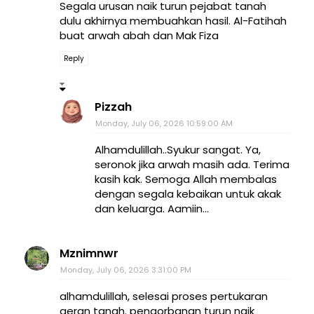
Segala urusan naik turun pejabat tanah
dulu akhirnya membuahkan hasil. Al-Fatihah
buat arwah abah dan Mak Fiza
Reply
Pizzah
Monday, July 06, 2026 10:59:00 AM
Alhamdulillah..Syukur sangat. Ya,
seronok jika arwah masih ada. Terima
kasih kak. Semoga Allah membalas
dengan segala kebaikan untuk akak
dan keluarga. Aamiin...
Mznimnwr
Monday, July 06, 2026 3:31:00 PM
alhamdulillah, selesai proses pertukaran
geran tanah. pengorbanan turun naik