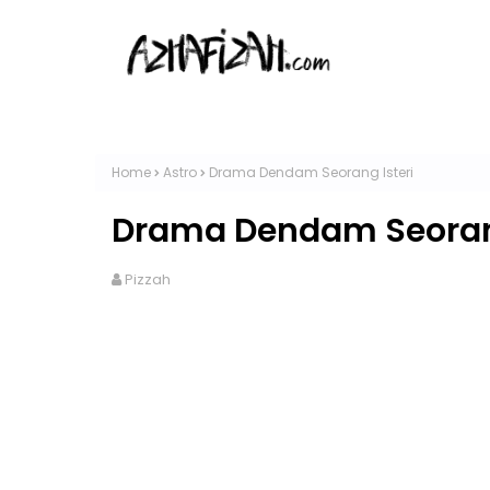
Home
Astro
Drama Dendam Seorang Isteri
Drama Dendam Seorang
Pizzah