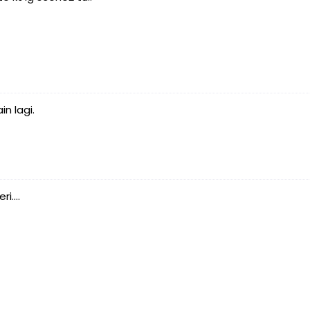
n lagi.
....