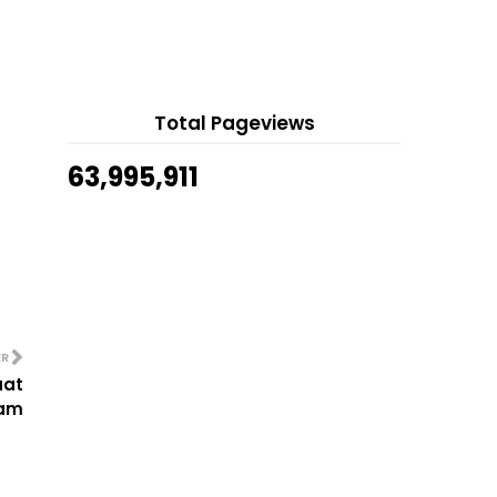
10 hours ago
Black Forest
Show All
Daging Dendeng Emak Ready To
Eat
Drama Layangan Putus 'Kisah
Nyata'
Total Pageviews
Permohonan, Semakan Dan Tarikh
63,995,911
Bayaran Bantuan Kel...
Udang Tumis Berlada
Sambal Hijau Ikan Bilis Dan Petai
Emak Ready To Eat
Drama Honeymoon
Telefilem Semua Tentang Kita
Rendang Pedas Ayam Emak Ready
ER
To Eat
uat
Magnetic Mask Chain Extender
lam
Mesra Hijab
Kacang Edamame
Sepahtu Reunion Live 2022