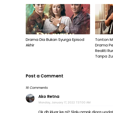
Drama Dia Bukan Syurga Episod
Tonton Ma
Akhir
Drama Pe
Realiti R
Tanpa Zu
Post a Comment
16 Comments
Ako Retna
Monday, January 17, 2022 7:37:00 AM
Ok dh kluar ke ni? Slalu nmpk diorg uodat