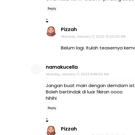
Reply
Pizzah
Monday, January 17, 2022 10:20:00 AM
Belum lagi. Itulah teasernya kemai
namakucella
Monday, January 17, 2022 8:49:00 AM
Jangan buat main dengan demdam isteri
Boleh bertindak di luar fikiran oooo
hihihi
Reply
Pizzah