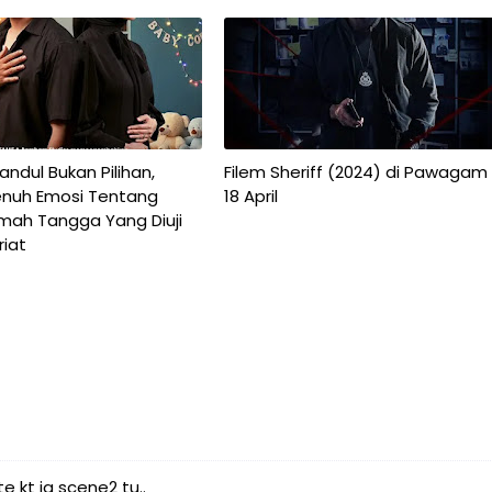
ndul Bukan Pilihan,
Filem Sheriff (2024) di Pawagam
nuh Emosi Tentang
18 April
umah Tangga Yang Diuji
riat
e kt ig scene2 tu..