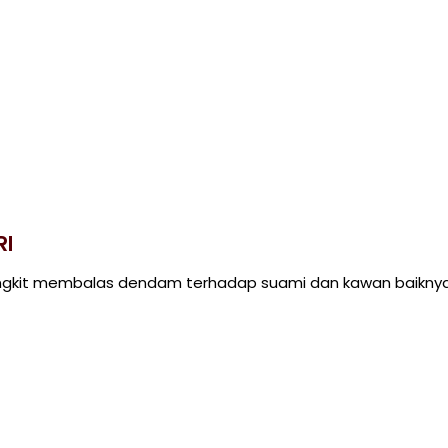
RI
ngkit membalas dendam terhadap suami dan kawan baikny