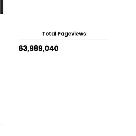
Sotong Sambal Bali
A'Famosa Outlet
7 hours ago
2015 Best Nine : Your best nine
Instagram pics fro...
Show All
Punca Perempuan dan Lelaki Bad
Mood
Total Pageviews
Tanaman Bunga Orkid
63,989,040
Tips Jimat Bajet Kahwin
Azam Yang Masih Belum Tercapai
setiap Tahun
Tempat Menarik Di Kelantan
Bulan Penuh
Kucing Muka Bengis
Tempat Menarik Di Perlis
Kebiruan Air Terjun Tasik Puteri,
Bukit Besi, Tere...
Gambar Pernikahan Nabila Huda &
Mohd Izwan
Pelbagaikan Cara Tanam Pokok