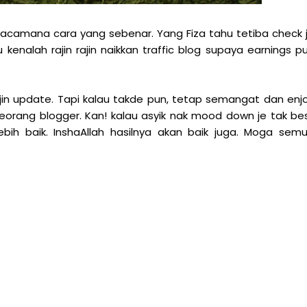
macamana cara yang sebenar. Yang Fiza tahu tetiba check 
nalah rajin rajin naikkan traffic blog supaya earnings p
in update. Tapi kalau takde pun, tetap semangat dan enj
eorang blogger. Kan! kalau asyik nak mood down je tak be
lebih baik. InshaAllah hasilnya akan baik juga. Moga sem