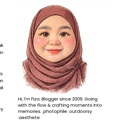
ak
an
a.
an
li
Hi, I'm Fiza. Blogger since 2009. Going
with the flow & crafting moments into
cy
memories. .photophile .outdoorsy
.aesthete