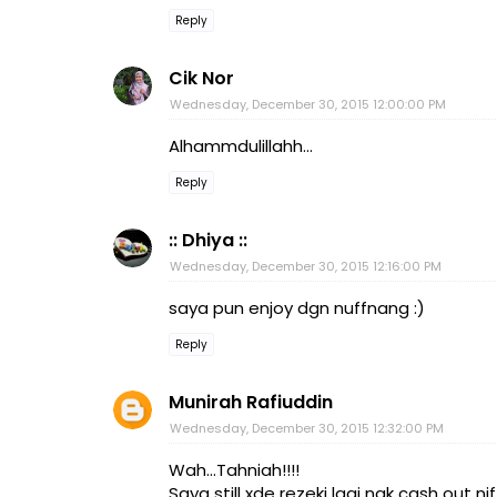
Reply
Cik Nor
Wednesday, December 30, 2015 12:00:00 PM
Alhammdulillahh...
Reply
:: Dhiya ::
Wednesday, December 30, 2015 12:16:00 PM
saya pun enjoy dgn nuffnang :)
Reply
Munirah Rafiuddin
Wednesday, December 30, 2015 12:32:00 PM
Wah...Tahniah!!!!
Saya still xde rezeki lagi nak cash out nif