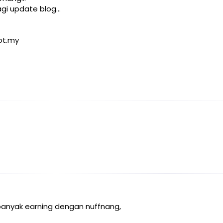
gi update blog...
ot.my
banyak earning dengan nuffnang,