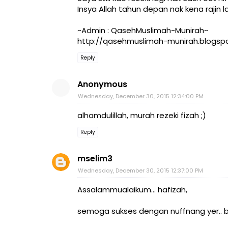
Insya Allah tahun depan nak kena rajin la
~Admin : QasehMuslimah-Munirah~
http://qasehmuslimah-munirah.blogsp
Reply
Anonymous
Wednesday, December 30, 2015 12:34:00 PM
alhamdulillah, murah rezeki fizah ;)
Reply
mselim3
Wednesday, December 30, 2015 12:37:00 PM
Assalammualaikum... hafizah,
semoga sukses dengan nuffnang yer.. 