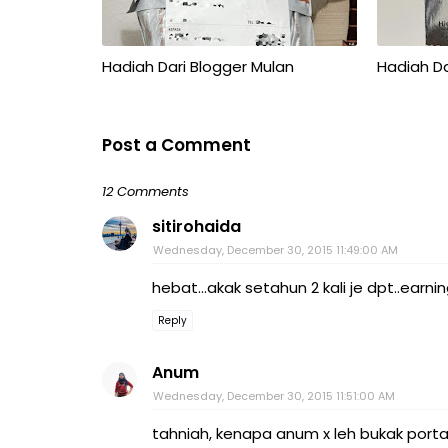
Hadiah Dari Blogger Mulan
Hadiah Da
Post a Comment
12 Comments
sitirohaida
Wednesday, December 30, 2015 11:49:00 AM
hebat...akak setahun 2 kali je dpt..earn
Reply
Anum
Wednesday, December 30, 2015 11:51:00 AM
tahniah, kenapa anum x leh bukak porta