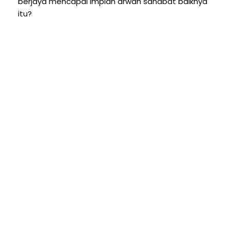
berjaya mencapai impian arwah sahabat baiknya
itu?