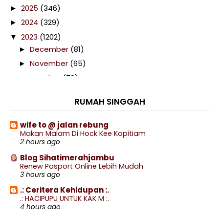
2025
(346)
►
2024
(329)
►
2023
(1202)
▼
December
(81)
►
November
(65)
►
October
(79)
▼
Telefilem Jihad (TV2)
RUMAH SINGGAH
Luna Lights Wonderland 2.0 Ke Stesen Ketiga Pula
D...
wife to @ jalan rebung
Siaran Langsung Sri Pahang vs Terengganu Live
Makan Malam Di Hock Kee Kopitiam
Stre...
2 hours ago
Siaran Langsung Perak vs Kelantan Live Stream
Blog Sihatimerahjambu
LS23
Renew Pasport Online Lebih Mudah
Siaran Langsung Kelantan United vs JDT Live
3 hours ago
Stream...
.: Ceritera Kehidupan :.
Siaran Langsung Kuching City vs Penang Live
.: HACIPUPU UNTUK KAK M :.
Stream...
4 hours ago