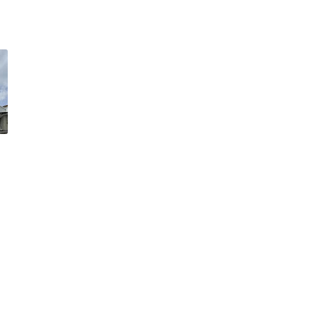
Siaran Langsung Live Streaming
Malaysia vs Tajikis...
Strawberry Açaí Lemonade
Starbucks Menyegarkan!
LIRIK LAGU BUKAN SEKADAR LAFAZ -
WANNA ALI & AIMAN...
Senarai Peserta Famili Duo 3
(2023), Senarai Lagu ...
Selamat Hari Sukan Negara 2023
(HSN2023) Malaysia
Telefilem Batu Nisan Ibu (TV3)
Siaran Langsung Malaysia vs India
Live Streaming P...
15 Lokasi Tayangan Skrin Besar
Malaysia vs India P...
Ringkasan Belanjawan 2024
Malaysia MADANI
Lirik Lagu Sudah Kahwin Ke Belum -