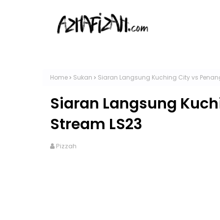
Home
Sukan
Siaran Langsung Kuching City vs Penang
Siaran Langsung Kuchi
Stream LS23
Pizzah