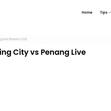
Home
Tips
 Live Stream LS23
ng City vs Penang Live