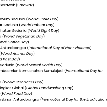
a Sarawak (Sarawak)
nyum Sedunia (
World Smile Day
)
t Sedunia (
World Habitat Day
)
ihatan Sedunia (
World Sight Day
)
a (
World Vegetarian Day
)
onal Coffee Day
)
 Antarabangsa (
International Day of Non-Violence
)
(
World Animal Day
)
d Post Day
)
 Sedunia (
World Mental Health Day
)
embasmian Kemusnahan Semulajadi (
International Day for
 (
World Standards Day
)
ngkat Global (
Global Handwashing Day
)
(
World Food Day
)
iskinan Antarabangsa (
International Day for the Eradication