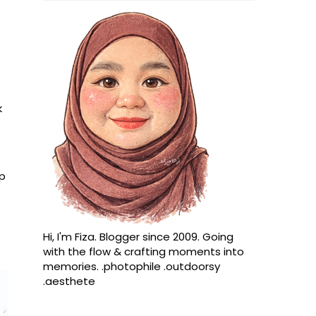
k
up
Hi, I'm Fiza. Blogger since 2009. Going
with the flow & crafting moments into
memories. .photophile .outdoorsy
.aesthete