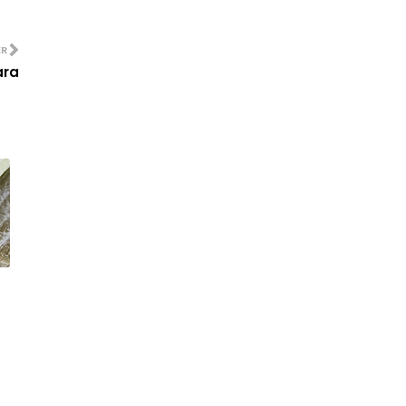
Siaran Langsung Live Streaming
Malaysia vs Tajikis...
ER
Strawberry Açaí Lemonade
ara
Starbucks Menyegarkan!
LIRIK LAGU BUKAN SEKADAR LAFAZ -
WANNA ALI & AIMAN...
Senarai Peserta Famili Duo 3
(2023), Senarai Lagu ...
Selamat Hari Sukan Negara 2023
(HSN2023) Malaysia
Telefilem Batu Nisan Ibu (TV3)
Siaran Langsung Malaysia vs India
Live Streaming P...
15 Lokasi Tayangan Skrin Besar
Malaysia vs India P...
Ringkasan Belanjawan 2024
Malaysia MADANI
Lirik Lagu Sudah Kahwin Ke Belum -