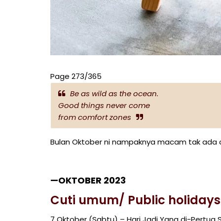
Page 273/365
Be as wild as the ocean.
Good things never come
from comfort zones
Bulan Oktober ni nampaknya macam tak ada cu
—
OKTOBER 2023
Cuti umum/ Public holidays
7 Oktober (Sabtu) – Hari Jadi Yang di-Pertua