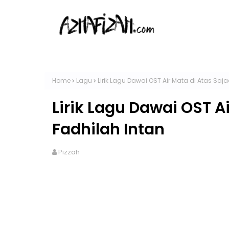
Home
Lagu
Lirik Lagu Dawai OST Air Mata di Atas Saj
Lirik Lagu Dawai OST A
Fadhilah Intan
Pizzah