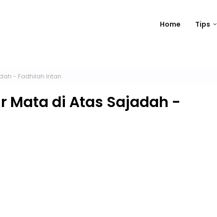
Home
Tips
adah - Fadhilah Intan
ir Mata di Atas Sajadah -