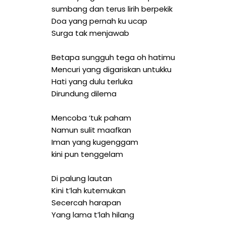
sumbang dan terus lirih berpekik
Doa yang pernah ku ucap
Surga tak menjawab
Betapa sungguh tega oh hatimu
Mencuri yang digariskan untukku
Hati yang dulu terluka
Dirundung dilema
Mencoba ‘tuk paham
Namun sulit maafkan
Iman yang kugenggam
kini pun tenggelam
Di palung lautan
Kini t’lah kutemukan
Secercah harapan
Yang lama t’lah hilang