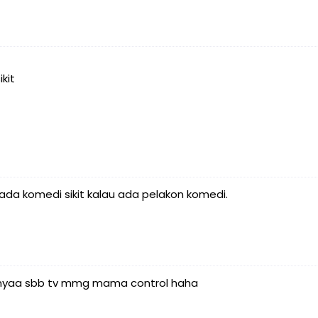
kit
da komedi sikit kalau ada pelakon komedi.
wbnyaa sbb tv mmg mama control haha