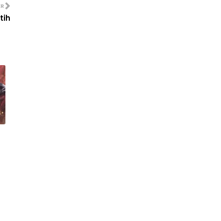
ER
Order Lagi Nasi Ayam Geprek AR
(Ayu Raudhah), Rest...
tih
Surprise Birthday Gift
Aku Yang Kau Gelar Isteri Episode 3
Nasi Beriani Warisan Hj Ayob
Cik Ayu Mee Sanggul
Bekalan Pertama Vaksin Pfizer-
BioNTech Malaysia. 3...
Selamat Hari X Jadi
Keropok Lekor Crispy Lembut
Ais Cream Crunchy Nut Tea Hunter
Telefilem Saloma
Aku Yang Kau Gelar Isteri Episode 2
Pernikahan Hannah Delisha dan
Imam Shah
Pothos Pokok Hiasan Terpaling
Senang Hidup Dan Jaga