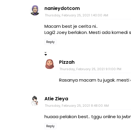
nanieydotcom
Thursday, February 25, 2021 1:40:00 AM
Macam best je cerita ni..
Lagi2 Joey berlakon. Mesti ada komedi si
Reply
Pizzah
Thursday, February 25, 2021 9:11:00 PM
Rasanya macam tu jugak. mesti a
Atie Zieya
Thursday, February 25, 2021 8:48:00 AM
huaaa pelakon best.. tggu online la j
Reply