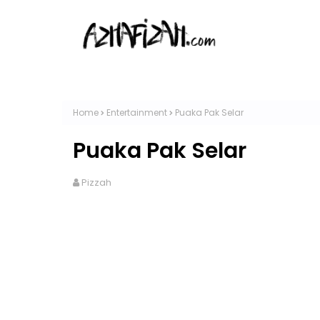
Home
Entertainment
Puaka Pak Selar
Puaka Pak Selar
Pizzah