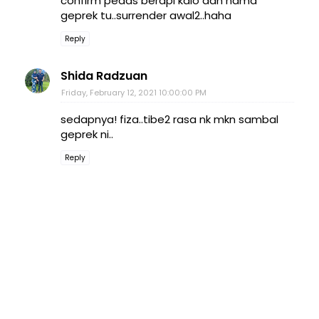
confirm pedas berapi kalo dah nama
geprek tu..surrender awal2..haha
Reply
Shida Radzuan
Friday, February 12, 2021 10:00:00 PM
sedapnya! fiza..tibe2 rasa nk mkn sambal
geprek ni..
Reply