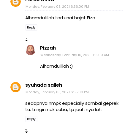
Monday, February 08, 2021 6:36:00 PM
Alhamdulillah tertunai hajat Fiza.
Reply
Pizzah
Wednesday, February 10, 2021 11:15:00 AM
Alhamdulillah :)
syuhada salleh
Monday, February 08, 2021 6:55:00 PM
sedapnya nmpk especially sambal geprek
tu. tringin nak cuba, tp jauh nya lah.
Reply