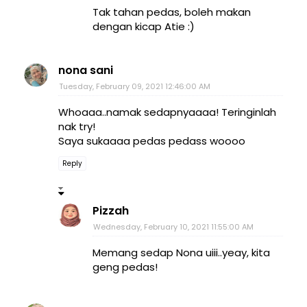
Tak tahan pedas, boleh makan
dengan kicap Atie :)
nona sani
Tuesday, February 09, 2021 12:46:00 AM
Whoaaa..namak sedapnyaaaa! Teringinlah
nak try!
Saya sukaaaa pedas pedass woooo
Reply
Pizzah
Wednesday, February 10, 2021 11:55:00 AM
Memang sedap Nona uiii..yeay, kita
geng pedas!