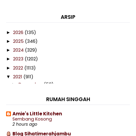
ARSIP
2026
(135)
►
2025
(346)
►
2024
(329)
►
2023
(1202)
►
2022
(1113)
►
2021
(911)
▼
December
(58)
►
November
(58)
►
RUMAH SINGGAH
October
(97)
►
September
(88)
►
Amie's Little Kitchen
Sembang Kosong
August
(72)
►
2 hours ago
July
(76)
►
Blog Sihatimerahjambu