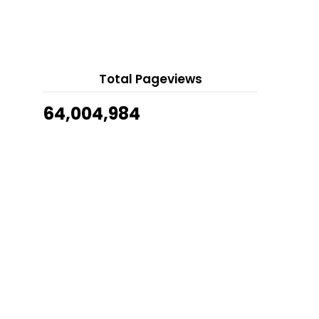
Show All
Telefilem Nyang (Astro Citra)
Telefilem Mendung Berlalu
Cermin Mata Dengan Kanta
Photogrey
Total Pageviews
Jalan Jalan IKEA Lalu Terbeli...
Telefilem Selirat (TV9)
64,004,984
Perempuan Dan Shopping Tudung
Tak Dapat Dipisahkan
Udang Galah Sungai Masak
Berlada
Kelebihan Bacaan Hasbunallah
Wanikmal Wakil
Telefilem Aneh (Astro Citra)
Si Bunga Telang
Ikan Baung Masak Lemak Cili Api
Campur Belimbing B...
Filem Siku 12 : Langkah Derhaka Di
Pawagam 27 Okto...