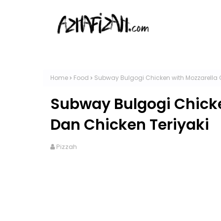
Home
Food
Subway Bulgogi Chicken with Mozzarella 
Subway Bulgogi Chicke
Dan Chicken Teriyaki
Pizzah