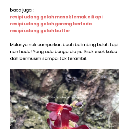
baca juga :
resipi udang galah masak lemak cili api
resipi udang galah goreng berlada
resipi udang galah butter
Mulanya nak campurkan buah belimbing buluh tapi
nan hado! Yang ada bunga dia je. Esok esok kalau
dah bermusim sampai tak terambil.