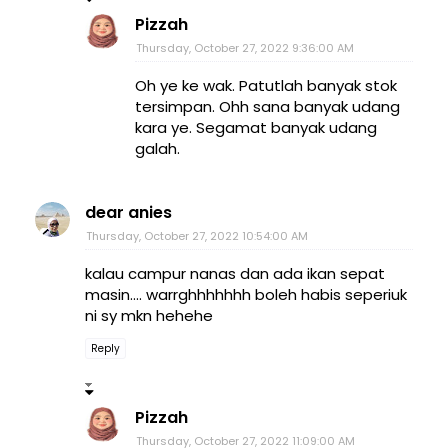
Pizzah
Thursday, October 27, 2022 9:36:00 AM
Oh ye ke wak. Patutlah banyak stok
tersimpan. Ohh sana banyak udang
kara ye. Segamat banyak udang
galah.
dear anies
Thursday, October 27, 2022 10:54:00 AM
kalau campur nanas dan ada ikan sepat
masin.... warrghhhhhhh boleh habis seperiuk
ni sy mkn hehehe
Reply
Pizzah
Thursday, October 27, 2022 11:09:00 AM