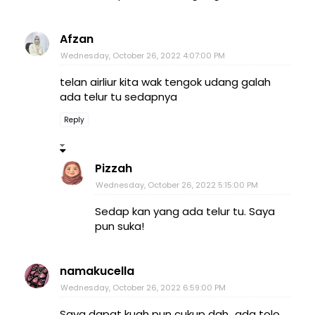
Afzan
Wednesday, October 26, 2022 4:07:00 PM
telan airliur kita wak tengok udang galah
ada telur tu sedapnya
Reply
Pizzah
Wednesday, October 26, 2022 5:15:00 PM
Sedap kan yang ada telur tu. Saya
pun suka!
namakucella
Wednesday, October 26, 2022 6:59:00 PM
Saya dapat kuah pun cukup dah...ada tolo