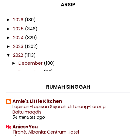
ARSIP
2026
(130)
►
2025
(346)
►
2024
(329)
►
2023
(1202)
►
2022
(1113)
▼
December
(100)
►
November
(112)
►
October
(116)
▼
RUMAH SINGGAH
Telefilem Anak Bomoh (TV9)
Drama Dilema Sebuah Anugerah (Awesome TV)
Amie's Little Kitchen
Ini Bukan Lipstick! Ini adalah Pencukur Terpaling ...
Lapisan-Lapisan Sejarah di Lorong-Lorong
Baitulmaqdis
Drama Sewa (TV2)
54 minutes ago
Telefilem Bibik Kayangan (Awesome TV)
Anies♥You
Tiranë, Albania: Centrum Hotel
Lauk Ikan Baung Masak Cili Api Sekali Lagi