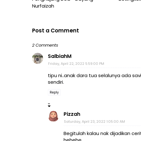
Nurfaizah
Post a Comment
2 Comments
SalbiahM
Friday, April 22, 2022 5:59:00 PM
tipu ni..anak dara tua selalunya ada s
sendiri.
Reply
Pizzah
Saturday, April 23, 2022 1:05:00 AM
Begitulah kalau nak dijadikan ce
hehehe...