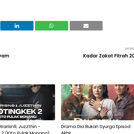
NEW
Ayam
Kadar Zakat Fitrah 2
 Warisn9, Juzzthin -
Drama Dia Bukan Syurga Episod
 2 (Kito Pulak Monang)
Akhir