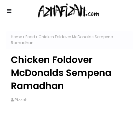
Home
Food
Chicken Foldover McDonalds Sempena
Ramadhan
Chicken Foldover
McDonalds Sempena
Ramadhan
Pizzah