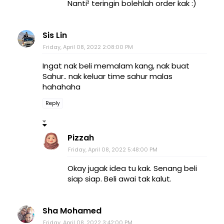
Nanti² teringin bolehlah order kak :)
Sis Lin
Friday, April 08, 2022 2:08:00 PM
Ingat nak beli memalam kang, nak buat
Sahur.. nak keluar time sahur malas
hahahaha
Reply
Pizzah
Friday, April 08, 2022 5:48:00 PM
Okay jugak idea tu kak. Senang beli
siap siap. Beli awai tak kalut.
Sha Mohamed
Friday, April 08, 2022 3:42:00 PM