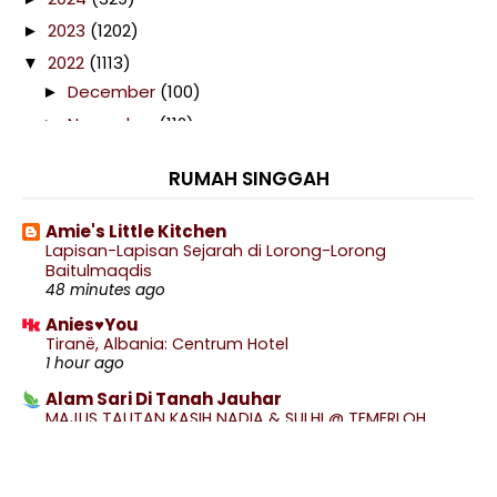
2023
(1202)
►
2022
(1113)
▼
December
(100)
►
November
(112)
►
October
(116)
►
RUMAH SINGGAH
September
(103)
►
August
(74)
►
Amie's Little Kitchen
Lapisan-Lapisan Sejarah di Lorong-Lorong
July
(102)
►
Baitulmaqdis
June
(40)
►
48 minutes ago
May
(76)
►
Anies♥You
Tiranë, Albania: Centrum Hotel
April
(121)
▼
1 hour ago
Telefilem Ketika Takbir Bergema
Alam Sari Di Tanah Jauhar
Ayam Paprik
MAJLIS TAUTAN KASIH NADIA & SULHI @ TEMERLOH
- 1
Drama Juliet
3 hours ago
Hal Duit Raya
.: Ceritera Kehidupan :.