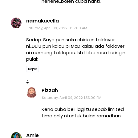
hehehe..boleh cuba nanti.
namakucella
Saturday, April 09, 2022 11:57:00 AM
Sedap..Saya pun suka chicken foldover
ni..Dulu pun kalau pi McD kalau ada foldover
ni memang tak lepas..Ish ttiba rasa teringin
pulak
Reply
Pizzah
Saturday, April 09, 2022 1:53:00 PM
Kena cuba beli lagi tu sebab limited
time only ni untuk bulan ramadhan.
Amie