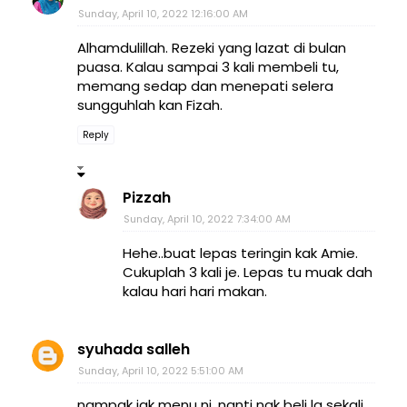
Sunday, April 10, 2022 12:16:00 AM
Alhamdulillah. Rezeki yang lazat di bulan
puasa. Kalau sampai 3 kali membeli tu,
memang sedap dan menepati selera
sungguhlah kan Fizah.
Reply
Pizzah
Sunday, April 10, 2022 7:34:00 AM
Hehe..buat lepas teringin kak Amie.
Cukuplah 3 kali je. Lepas tu muak dah
kalau hari hari makan.
syuhada salleh
Sunday, April 10, 2022 5:51:00 AM
nampak jgk menu ni, nanti nak beli la sekali..