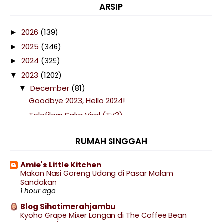
ARSIP
2026
(139)
►
2025
(346)
►
2024
(329)
►
2023
(1202)
▼
December
(81)
▼
Goodbye 2023, Hello 2024!
Telefilem Saka Viral (TV3)
Lirik lagu Hael Husaini - DIAM
RUMAH SINGGAH
Senarai Drama, Filem dan Telefilem Melayu 2024
Lirik Lagu Darah Bangsa - Faizal Tahir (OST Filem ...
Amie's Little Kitchen
Senarai Lokasi Sambutan Ambang Tahun Baru
Makan Nasi Goreng Udang di Pasar Malam
2024 Di ...
Sandakan
1 hour ago
Planner Twenty Twenty Four (2024) The Wife &
Co
Blog Sihatimerahjambu
Kyoho Grape Mixer Longan di The Coffee Bean
Filem Pendekar Awang, Darah Indera Gajah Di