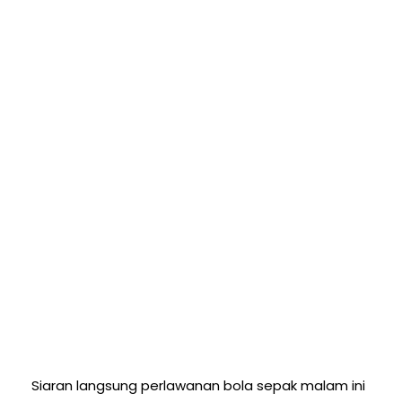
Siaran langsung perlawanan bola sepak malam ini