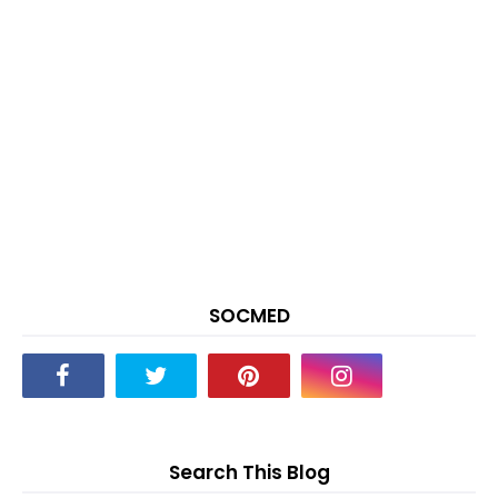
SOCMED
Search This Blog