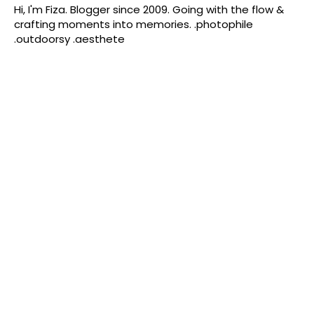
Hi, I'm Fiza. Blogger since 2009. Going with the flow &
crafting moments into memories. .photophile
.outdoorsy .aesthete