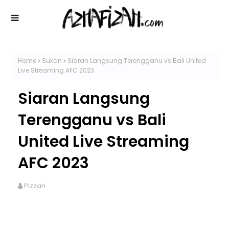
Home
Sukan
Siaran Langsung Terengganu vs Bali United
Live Streaming AFC 2023
Siaran Langsung
Terengganu vs Bali
United Live Streaming
AFC 2023
Pizzah