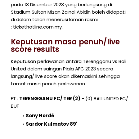
pada 13 Disember 2023 yang berlangsung di
Stadium Sultan Mizan Zainal Abidin boleh didapati
di dalam talian menerusi laman rasmi
: tickethotline.com.my.
Keputusan masa penuh/live
score results
Keputusan perlawanan antara Terengganu vs Bali
United dalam saingan Piala AFC 2023 secara
langsung/ live score akan dikemaskini sehingga
tamat masa penuh perlawanan.
FT :
TERENGGANU FC/ TER (2)
- (0) BALI UNITED FC/
BUF
Sony Nordé
Sardor Kulmatov 89'