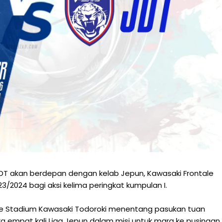
JDT akan berdepan dengan kelab Jepun, Kawasaki Frontale
/2024 bagi aksi kelima peringkat kumpulan I.
 ke Stadium Kawasaki Todoroki menentang pasukan tuan
a empat kali Liga Jepun dalam misi untuk mara ke pusingan